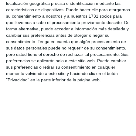
afirmado este viernes por la noche, respecto al número de
localización geográfica precisa e identificación mediante las
características de dispositivos. Puede hacer clic para otorgarnos
víctimas provocadas por la
DANA
, que "es razonable
su consentimiento a nosotros y a nuestros 1731 socios para
pensar que vamos a tener más
fallecidos
" y ha añadido
que llevemos a cabo el procesamiento previamente descrito. De
que "no se han barajado los datos de 1.900
forma alternativa, puede acceder a información más detallada y
desaparecidos" en una tragedia que ha conmocionado a
cambiar sus preferencias antes de otorgar o negar su
consentimiento.
Tenga en cuenta que algún procesamiento de
Ceuta.
sus datos personales puede no requerir de su consentimiento,
pero usted tiene el derecho de rechazar tal procesamiento. Sus
Así lo ha manifestado el ministro del Interior en
preferencias se aplicarán solo a este sitio web. Puede cambiar
declaraciones al programa Hora 25 de la
Cadena SER
,
sus preferencias o retirar su consentimiento en cualquier
recogidas por
EFE
, en las que ha detallado que "
la
momento volviendo a este sitio y haciendo clic en el botón
actualización es que hay 207 víctimas acreditadas
. Es
"Privacidad" en la parte inferior de la página web.
imposible saber el número de
desaparecidos
y no sería
prudente por mi parte dar una cifra".
"No se han barajado los datos de 1.900 desaparecidos,
esas son las llamadas que recibe el 112 diciendo que no
encuentran a sus familiares, pero eso obedece en su
mayoría a los fallos de comunicación. Además, la gente