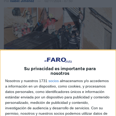
Por
Isabel Jiménez
02/11/2024 - 07:50
Su privacidad es importante para
nosotros
Nosotros y nuestros 1731
socios
almacenamos y/o accedemos
EFE
a información en un dispositivo, como cookies, y procesamos
datos personales, como identificadores únicos e información
estándar enviada por un dispositivo para publicidad y contenido
personalizado, medición de publicidad y contenido,
investigación de audiencia y desarrollo de servicios.
Con su
El ministro del Interior, Fernando Grande-Marlaska, ha
permiso, nosotros y nuestros socios podemos utilizar datos de