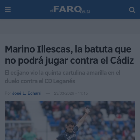
Marino Illescas, la batuta que
no podrá jugar contra el Cádiz
El ecijano vio la quinta cartulina amarilla en el
duelo contra el CD Leganés
Por
José L. Echarri
23/03/2026 - 11:15