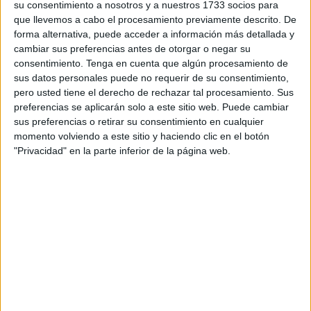
final de la temporada.
su consentimiento a nosotros y a nuestros 1733 socios para
que llevemos a cabo el procesamiento previamente descrito. De
El encuentro contra los gaditanos ya es de por sí
forma alternativa, puede acceder a información más detallada y
complicado, pero lo será más con la baja de
Marino
cambiar sus preferencias antes de otorgar o negar su
consentimiento.
Tenga en cuenta que algún procesamiento de
Illescas
. El centrocampista ecijano vio
la quinta tarjeta
sus datos personales puede no requerir de su consentimiento,
amarilla contra el Leganés
, por lo que tendrá que cumplir
pero usted tiene el derecho de rechazar tal procesamiento. Sus
un partido de sanción
.
preferencias se aplicarán solo a este sitio web. Puede cambiar
sus preferencias o retirar su consentimiento en cualquier
El exjugador del Mirandés estaba siendo una pieza clave
momento volviendo a este sitio y haciendo clic en el botón
en la medular del combinado caballa, siendo uno de los
"Privacidad" en la parte inferior de la página web.
puntos de creación del equipo.
Un centro del campo que se queda
sin magos contra el Cádiz
El técnico de Gerena tendrá que plantear el encuentro
contra el Cádiz de una manera especial, ya que no tiene
los efectivos que le gustaría en el centro del campo.