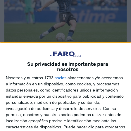
Imagen de archivo
Su privacidad es importante para
nosotros
Nosotros y nuestros 1733
socios
almacenamos y/o accedemos
La Agrupación Deportiva Ceuta afronta un
duelo muy
a información en un dispositivo, como cookies, y procesamos
importante
el próximo sábado contra el
Cádiz Club de
datos personales, como identificadores únicos e información
Fútbol
en el estadio Alfonso Murube.
estándar enviada por un dispositivo para publicidad y contenido
personalizado, medición de publicidad y contenido,
Los de José Juan Romero acumulan
tres derrotas
investigación de audiencia y desarrollo de servicios.
Con su
permiso, nosotros y nuestros socios podemos utilizar datos de
consecutivas
y necesitan conseguir los tres puntos para
localización geográfica precisa e identificación mediante las
volver a
recuperar buenas sensaciones
en esta recta
características de dispositivos. Puede hacer clic para otorgarnos