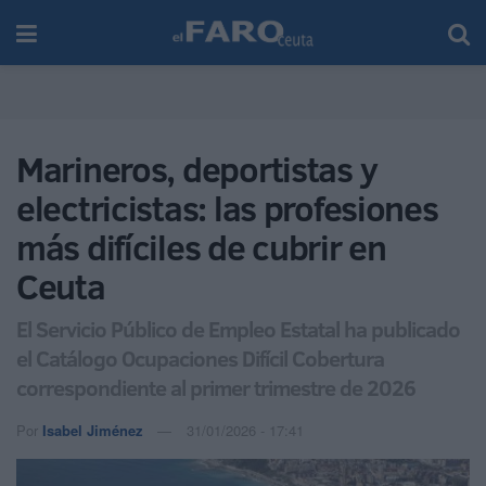
Marineros, deportistas y
electricistas: las profesiones
más difíciles de cubrir en
Ceuta
El Servicio Público de Empleo Estatal ha publicado
el Catálogo Ocupaciones Difícil Cobertura
correspondiente al primer trimestre de 2026
Por
Isabel Jiménez
31/01/2026 - 17:41