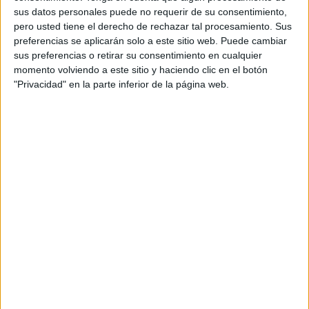
sus datos personales puede no requerir de su consentimiento,
Los interesados pueden
PINCHAR AQUÍ
para tener
pero usted tiene el derecho de rechazar tal procesamiento. Sus
preferencias se aplicarán solo a este sitio web. Puede cambiar
acceso al catálogo completo.
sus preferencias o retirar su consentimiento en cualquier
momento volviendo a este sitio y haciendo clic en el botón
¿Cómo funciona este catálogo?
"Privacidad" en la parte inferior de la página web.
Sobre la elaboración de este documento, el Servicio
Público de Empleo Estatal explica que “se realiza de forma
individualizada para cada provincia, isla o ciudad
autónoma, garantizando que responda a las necesidades
reales de cada zona geográfica”.
El catálogo tiene una
vigencia trimestral
, extendiéndose
desde el primer hasta el último día laborable del trimestre
natural posterior a su publicación.
Ventajas que ofrece el catálogo