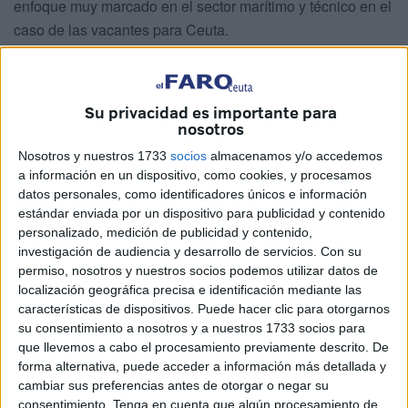
enfoque muy marcado en el sector marítimo y técnico en el
caso de las vacantes para Ceuta.
En el documento se publican
27 ocupaciones
con estas
características en la ciudad autónoma, el mismo número
Su privacidad es importante para
que tiene Melilla también con opciones similares.
nosotros
Pero, ¿qué es el
Catálogo de Ocupaciones de Difícil
Nosotros y nuestros 1733
socios
almacenamos y/o accedemos
Cobertura
?
De acuerdo con la información trasladada por
a información en un dispositivo, como cookies, y procesamos
datos personales, como identificadores únicos e información
el Servicio Público de Empleo Estatal, “es un instrumento
estándar enviada por un dispositivo para publicidad y contenido
técnico que recopila aquellas profesiones cuyas vacantes
personalizado, medición de publicidad y contenido,
son especialmente complejas de cubrir en el mercado
investigación de audiencia y desarrollo de servicios.
Con su
laboral actual”.
permiso, nosotros y nuestros socios podemos utilizar datos de
localización geográfica precisa e identificación mediante las
“Este listado, regulado por el
Real Decreto 557/2011
,
características de dispositivos. Puede hacer clic para otorgarnos
su consentimiento a nosotros y a nuestros 1733 socios para
identifica los puestos en los que los
Servicios Públicos
que llevemos a cabo el procesamiento previamente descrito. De
de Empleo
han detectado una carencia de candidatos
forma alternativa, puede acceder a información más detallada y
idóneos para atender las ofertas presentadas por los
cambiar sus preferencias antes de otorgar o negar su
empleadores”, detalla el
SEPE
.
consentimiento.
Tenga en cuenta que algún procesamiento de