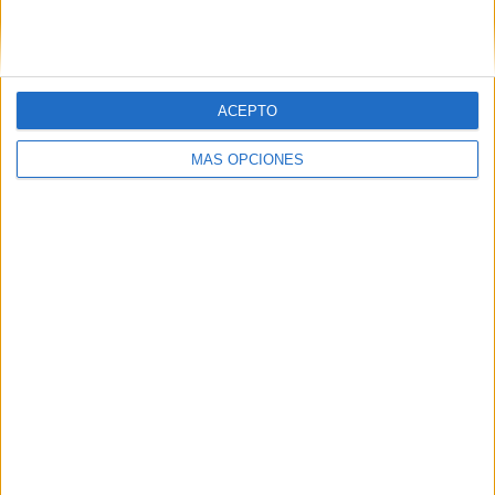
Tags:
educación
IES Almina
La Marina
ACEPTO
Related
Posts
MÁS OPCIONES
528 estudiantes de Ceuta recibirán 265
euros de ayuda por haber terminado la
ESO
HACE 18 HORAS
Todo lo que debes saber para ir en taxi o
autobús a la Feria de Ceuta
HACE 1 SEMANA
MDyC reclama una enfermera escolar fija
en cada centro educativo de Ceuta
HACE 1 SEMANA