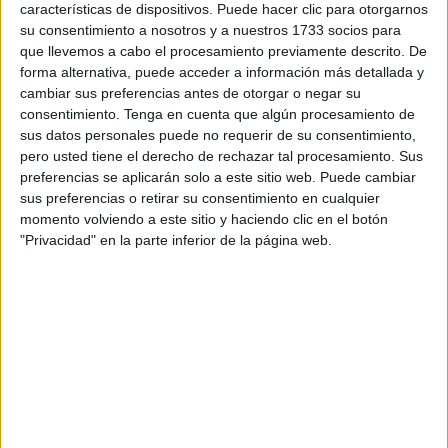
Allí, muchos de ellos se han congregado junto a sus
características de dispositivos. Puede hacer clic para otorgarnos
su consentimiento a nosotros y a nuestros 1733 socios para
familias horas antes de que comenzara siquiera el evento.
que llevemos a cabo el procesamiento previamente descrito. De
Había nervios y mucha ilusión, vestidos y trajes
forma alternativa, puede acceder a información más detallada y
comprados para la ocasión y horas y horas de manicura y
cambiar sus preferencias antes de otorgar o negar su
peluquería para estar radiantes en su gran día.
consentimiento.
Tenga en cuenta que algún procesamiento de
sus datos personales puede no requerir de su consentimiento,
Poco a poco La Marina se ha ido llenando hasta no caber
pero usted tiene el derecho de rechazar tal procesamiento. Sus
preferencias se aplicarán solo a este sitio web. Puede cambiar
ni un alma en el auditorio, que ha puesto al límite su aforo
sus preferencias o retirar su consentimiento en cualquier
máximo. Los últimos en llegar optaron por quedarse de
momento volviendo a este sitio y haciendo clic en el botón
pie, todo por acompañar a los jóvenes en uno de los días
"Privacidad" en la parte inferior de la página web.
más importantes de su vida estudiantil.
La vista era imponente, pero vítores, aplausos y una
melodía triunfal han reconfortado a los jóvenes a su
entrada por el pasillo central. Ellos eran los protagonistas y
así se lo han hecho saber los suyos.
También se lo ha recordado Francisco Javier Rodríguez