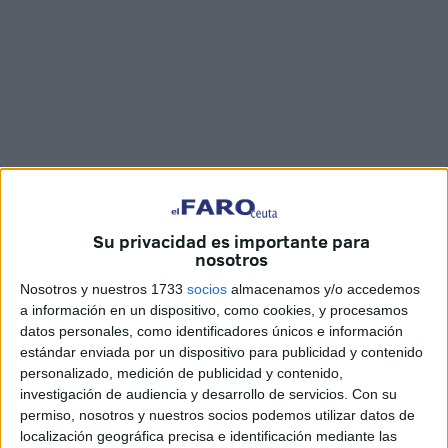
Imágenes: Juan Mosquera
Su privacidad es importante para
nosotros
A lo grande. Así ha cerrado el curso el
alumnado
del
IES
Nosotros y nuestros 1733
socios
almacenamos y/o accedemos
Almina de Ceuta
. Los jóvenes han dado carpetazo a sus
a información en un dispositivo, como cookies, y procesamos
datos personales, como identificadores únicos e información
respectivas
etapas educativas
-ESO, Bachillerato y
estándar enviada por un dispositivo para publicidad y contenido
Formación Profesional- en una gran fiesta de la que ha
personalizado, medición de publicidad y contenido,
sido testigo, al límite de su aforo, el
Auditorio de la
investigación de audiencia y desarrollo de servicios.
Con su
Marina
.
permiso, nosotros y nuestros socios podemos utilizar datos de
localización geográfica precisa e identificación mediante las