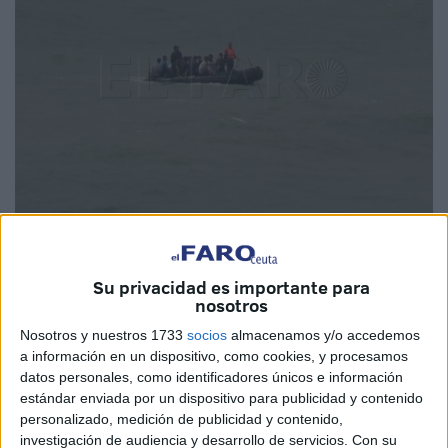
Imagen de archivo
Su privacidad es importante para
nosotros
Nosotros y nuestros 1733
socios
almacenamos y/o accedemos
La
Marina marroquí
ha interceptado este sábado
una
a información en un dispositivo, como cookies, y procesamos
embarcación de recreo
,
matriculada en Ceuta
, en la
datos personales, como identificadores únicos e información
costa de
Castillejos
a los mandos de un español.
estándar enviada por un dispositivo para publicidad y contenido
personalizado, medición de publicidad y contenido,
Lo hizo ante la sospecha de que estuviera implicada en un
investigación de audiencia y desarrollo de servicios.
Con su