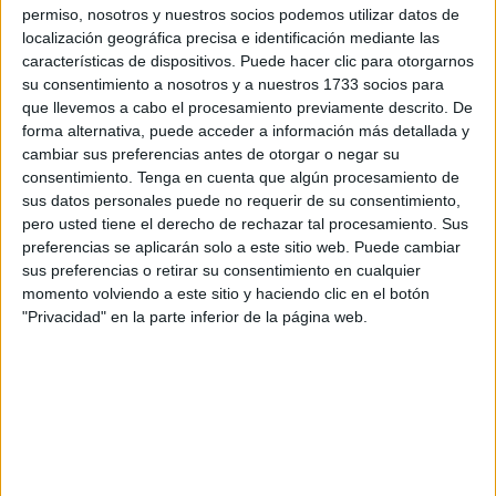
caso de tráfico de inmigrantes
, como así finalmente fue,
permiso, nosotros y nuestros socios podemos utilizar datos de
localización geográfica precisa e identificación mediante las
al descubrir que en su interior viajaban
5 sin papeles,
características de dispositivos. Puede hacer clic para otorgarnos
entre ellos un menor de edad.
su consentimiento a nosotros y a nuestros 1733 socios para
que llevemos a cabo el procesamiento previamente descrito. De
Según los datos publicados por medios marroquíes, entre
forma alternativa, puede acceder a información más detallada y
ellos
tanjanews
,
la
embarcación
había partido de las
cambiar sus preferencias antes de otorgar o negar su
costas de Ceuta
y estaba tripulada por un ciudadano
consentimiento.
Tenga en cuenta que algún procesamiento de
sus datos personales puede no requerir de su consentimiento,
español, acompañado de otras cinco personas, entre ellas
pero usted tiene el derecho de rechazar tal procesamiento. Sus
un menor de edad de origen marroquí.
preferencias se aplicarán solo a este sitio web. Puede cambiar
sus preferencias o retirar su consentimiento en cualquier
Las mismas fuentes señalan que la embarcación tenía
momento volviendo a este sitio y haciendo clic en el botón
como objetivo
introducir a los inmigrantes en Ceuta
,
"Privacidad" en la parte inferior de la página web.
antes de que la Marina marroquí lograra detectarla e
interceptarla.
La embarcación fue intervenida
y todos los detenidos
trasladados para ser entregados a las autoridades de
seguridad competentes, con el fin de iniciar los