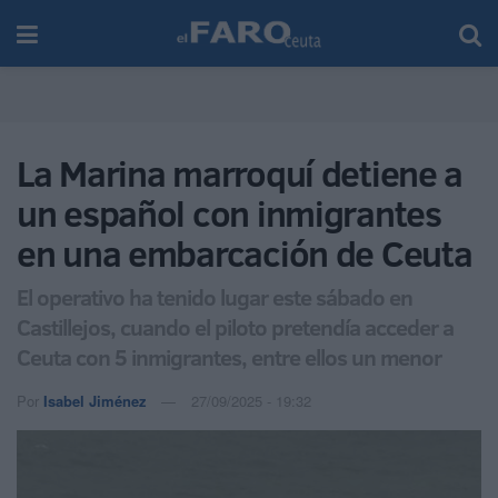
La Marina marroquí detiene a
un español con inmigrantes
en una embarcación de Ceuta
El operativo ha tenido lugar este sábado en
Castillejos, cuando el piloto pretendía acceder a
Ceuta con 5 inmigrantes, entre ellos un menor
Por
Isabel Jiménez
27/09/2025 - 19:32