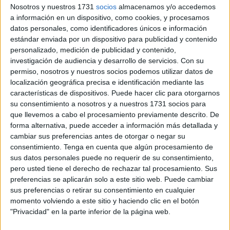
en la ciudad de Valencia, donde no han dudado en
Nosotros y nuestros 1731
socios
almacenamos y/o accedemos
premiar a la ceutí María Yessica Torres Gómez con el
a información en un dispositivo, como cookies, y procesamos
galardón al Mejor Trabajo de Fin de Grado
del Colegio
datos personales, como identificadores únicos e información
estándar enviada por un dispositivo para publicidad y contenido
de Aparejadores de este exigente enclave.
personalizado, medición de publicidad y contenido,
investigación de audiencia y desarrollo de servicios.
Con su
Una distinción que le ha sido concedida por la excelencia
permiso, nosotros y nuestros socios podemos utilizar datos de
demostrada en un proyecto realizado, precisamente, sobre
localización geográfica precisa e identificación mediante las
uno de los edificios más conocidos de Ceuta: la
Casa de
características de dispositivos. Puede hacer clic para otorgarnos
los Dragones
(nombre que recibe por las imponentes
su consentimiento a nosotros y a nuestros 1731 socios para
que llevemos a cabo el procesamiento previamente descrito. De
esculturas mitológicas que ornamentan su cubierta).
forma alternativa, puede acceder a información más detallada y
cambiar sus preferencias antes de otorgar o negar su
Esta ceutí desarrolló un ejercicio en el que tras exponer la
consentimiento.
Tenga en cuenta que algún procesamiento de
historia
y evolución de este lugar de la ciudad, proponía
sus datos personales puede no requerir de su consentimiento,
su transformación en un centro de día para la tercera edad.
pero usted tiene el derecho de rechazar tal procesamiento. Sus
Una idea brillante ejecutada con maestría que hizo al
preferencias se aplicarán solo a este sitio web. Puede cambiar
sus preferencias o retirar su consentimiento en cualquier
jurado rendirse ante su discurso y otorgarle la distinción.
momento volviendo a este sitio y haciendo clic en el botón
"Privacidad" en la parte inferior de la página web.
Curiosamente, este proyecto le llegó a María Yessica
estando en Ceuta. Tras muchos años estudiando y