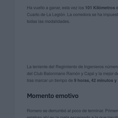
Ha vuelto a ganar, esta vez los
101 Kilómetros 
Cuarto de La Legión. La corredora se ha impuest
todas las modalidades.
La teniente del Regimiento de Ingenieros númer
del Club Balonmano Ramón y Cajal y la mejor de
tras marcar un tiempo de
9 horas, 42 minutos y
Momento emotivo
Romero se derrumbó al poco de terminar. Primero
estaban ahí en la meta esperando a la que insult