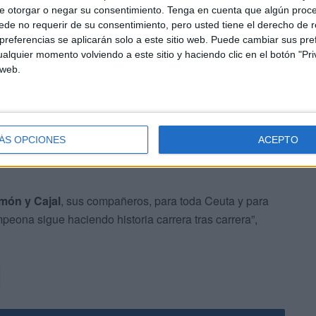
e otorgar o negar su consentimiento.
Tenga en cuenta que algún proc
de no requerir de su consentimiento, pero usted tiene el derecho de r
referencias se aplicarán solo a este sitio web. Puede cambiar sus pref
a con tremenda alegría en sus redes. Resaltaron la
alquier momento volviendo a este sitio y haciendo clic en el botón "Pri
de sacrificio y superación al alcance de muy
 web.
ÁS OPCIONES
ACEPTO
món y Cajal
, sus compañeros, para toda Ceuta y para
eona sigue haciendo historia carrera tras carrera”,