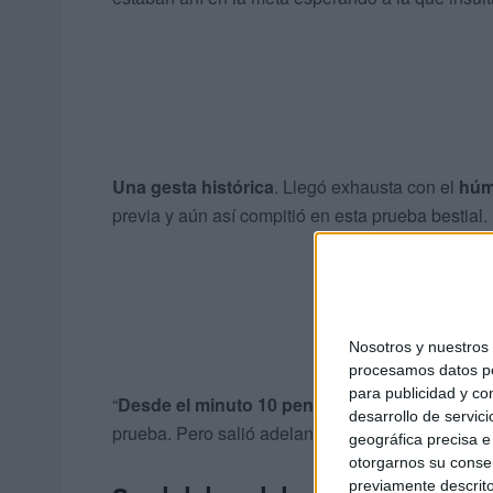
Una gesta histórica
. Llegó exhausta con el
húm
previa y aún así compitió en esta prueba bestial.
Nosotros y nuestro
procesamos datos per
para publicidad y co
“
Desde el minuto 10 pensé en abandonar
”, c
desarrollo de servici
prueba. Pero salió adelante, dando una mención
geográfica precisa e 
otorgarnos su conse
previamente descrito