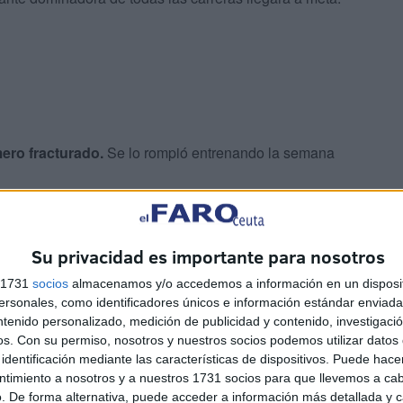
ero fracturado.
Se lo rompió entrenando la semana
Su privacidad es importante para nosotros
s 1731
socios
almacenamos y/o accedemos a información en un disposit
sonales, como identificadores únicos e información estándar enviada 
ntenido personalizado, medición de publicidad y contenido, investigaci
omentó Romero acerca de los dolores tras ganar la
os.
Con su permiso, nosotros y nuestros socios podemos utilizar datos 
 de honor a su amigo Alberto.
identificación mediante las características de dispositivos. Puede hacer
ntimiento a nosotros y a nuestros 1731 socios para que llevemos a ca
. De forma alternativa, puede acceder a información más detallada y 