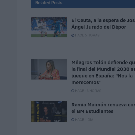
Related
Posts
El Ceuta, a la espera de Jo
Ángel Jurado del Dépor
HACE 5 HORAS
Milagros Tolón defiende q
la final del Mundial 2030 s
juegue en España: "Nos la
merecemos"
HACE 13 HORAS
Ramia Maimón renueva co
el BM Estudiantes
HACE 1 DÍA