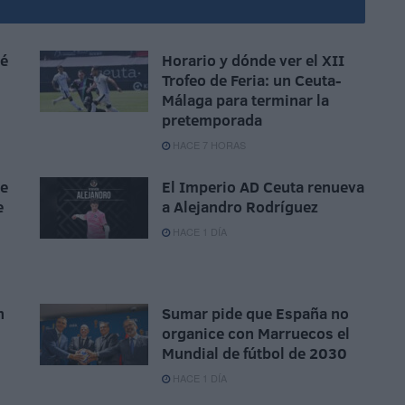
sé
Horario y dónde ver el XII
Trofeo de Feria: un Ceuta-
Málaga para terminar la
pretemporada
HACE 7 HORAS
ue
El Imperio AD Ceuta renueva
e
a Alejandro Rodríguez
HACE 1 DÍA
n
Sumar pide que España no
organice con Marruecos el
Mundial de fútbol de 2030
HACE 1 DÍA