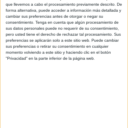
que llevemos a cabo el procesamiento previamente descrito. De
forma alternativa, puede acceder a información más detallada y
cambiar sus preferencias antes de otorgar o negar su
consentimiento.
Tenga en cuenta que algún procesamiento de
sus datos personales puede no requerir de su consentimiento,
pero usted tiene el derecho de rechazar tal procesamiento. Sus
preferencias se aplicarán solo a este sitio web. Puede cambiar
sus preferencias o retirar su consentimiento en cualquier
momento volviendo a este sitio y haciendo clic en el botón
"Privacidad" en la parte inferior de la página web.
En reina juvenil, han sido Yohaina Cajal Maresco, del
Sarchal, y Nagore Cruz Ruiz, de San Pedro.
Y en reina de reinas, han sido Joana Pérez Fajardo, de
Santiago Apóstol y Dina Errazaki Embarek, de Virgen de
la Palma.