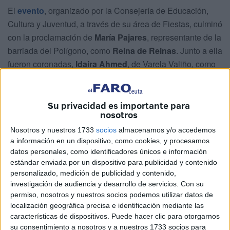
El
evento
, organizado por la Consejería de Educación,
Cultura y Juventud, a través de su área de Fiestas, culminó
con la proclamación de
María Pajares
, representante de la
barriada del Polígono, como
Reina de Reinas
. Junto a ella
fueron coronadas,
Idaira Ahmed
, de Varela Valiño, como
Reina Juvenil
, y
María González
, de Maestranza como
Reina Infantil
.
Su privacidad es importante para
El público, que llenó cada rincón del recinto, disfrutó de
nosotros
una
velada cargada de alegría
, colorido y tradición.
Nosotros y nuestros 1733
socios
almacenamos y/o accedemos
a información en un dispositivo, como cookies, y procesamos
En reina infantil, la primera dama ha sido Nayara
datos personales, como identificadores únicos e información
Hermosilla Ruiz, de Varela Valiño y la segunda, Ángela
estándar enviada por un dispositivo para publicidad y contenido
Sánchez Barceló.
personalizado, medición de publicidad y contenido,
investigación de audiencia y desarrollo de servicios.
Con su
permiso, nosotros y nuestros socios podemos utilizar datos de
localización geográfica precisa e identificación mediante las
características de dispositivos. Puede hacer clic para otorgarnos
su consentimiento a nosotros y a nuestros 1733 socios para