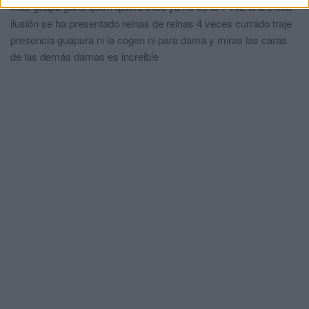
más guapa gana quien quiera ellos ya no es la 1 vez una chica
ilusión se ha presentado reinas de reinas 4 veces currado traje
presencia guapura ni la cogen ni para dama y miras las caras
de las demás damas es increible