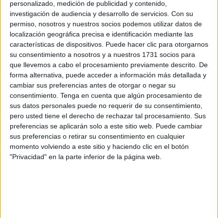
personalizado, medición de publicidad y contenido,
La Asociación Marea Negra propone que el dispositivo de
investigación de audiencia y desarrollo de servicios.
Con su
seguridad anunciado para la Feria de agosto cuente con
permiso, nosotros y nuestros socios podemos utilizar datos de
localización geográfica precisa e identificación mediante las
una dotación de vigilantes de seguridad privada que
características de dispositivos. Puede hacer clic para otorgarnos
colabore tanto con las Fuerzas y Cuerpos de Seguridad
su consentimiento a nosotros y a nuestros 1731 socios para
del Estado como con la Policía Local en las labores “de
que llevemos a cabo el procesamiento previamente descrito. De
filtro y control en cuanto a cualquier problema que pueda
forma alternativa, puede acceder a información más detallada y
cambiar sus preferencias antes de otorgar o negar su
acontecer”. Una planteamiento que estimó “ventajoso” por
consentimiento.
Tenga en cuenta que algún procesamiento de
los beneficios que, a su juicio, reportaría al empleo en el
sus datos personales puede no requerir de su consentimiento,
sector de la seguridad privada y a la protección de la
pero usted tiene el derecho de rechazar tal procesamiento. Sus
población.
preferencias se aplicarán solo a este sitio web. Puede cambiar
sus preferencias o retirar su consentimiento en cualquier
José Antonio Carbonell, vicepresidente de la entidad,
momento volviendo a este sitio y haciendo clic en el botón
"Privacidad" en la parte inferior de la página web.
formuló estas consideraciones al conocer que la Ciudad
Autónoma ha encomendado a la Policía Local que blinde
los accesos al tráfico rodado en el recinto ferial tras los
últimos atentados en los que se han usado vehículos
suicidas, los casos más cercanos, en la misma Unión