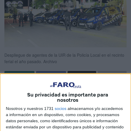
Despliegue de agentes de la UIR de la Policía Local en el recinto
ferial el año pasado.
Archivo
Su privacidad es importante para
La entidad plantea como solución que
nosotros
vigilantes privados refuercen este servicio
Nosotros y nuestros 1731
socios
almacenamos y/o accedemos
del recinto ferial en colaboración con los
a información en un dispositivo, como cookies, y procesamos
datos personales, como identificadores únicos e información
agentes de las fuerzas de seguridad.
estándar enviada por un dispositivo para publicidad y contenido