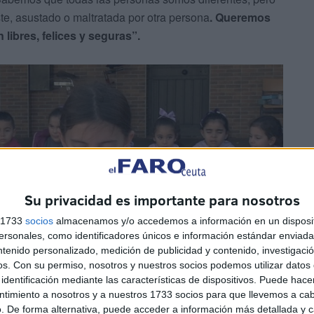
te, asustado o maltratada por otra persona
. Queremos
libres, felices y seguras”.
Su privacidad es importante para nosotros
s 1733
socios
almacenamos y/o accedemos a información en un disposit
sonales, como identificadores únicos e información estándar enviada 
ntenido personalizado, medición de publicidad y contenido, investigaci
os.
Con su permiso, nosotros y nuestros socios podemos utilizar datos 
identificación mediante las características de dispositivos. Puede hacer
ntimiento a nosotros y a nuestros 1733 socios para que llevemos a ca
. De forma alternativa, puede acceder a información más detallada y 