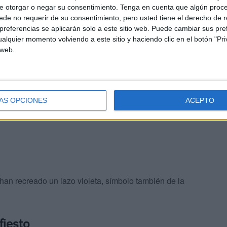
e otorgar o negar su consentimiento.
Tenga en cuenta que algún proc
de no requerir de su consentimiento, pero usted tiene el derecho de r
referencias se aplicarán solo a este sitio web. Puede cambiar sus pref
alquier momento volviendo a este sitio y haciendo clic en el botón "Pri
 web.
l camino para un futuro mejor porque creemos en la
bonitas y en el poder de la empatía. Y porque sabemos
r un mundo donde nadie tenga miedo. En nuestro
aldad
”, han manifestado estas pequeñas.
ÁS OPCIONES
ACEPTO
 han recreado un lazo violeta, símbolo también de la
fiesto