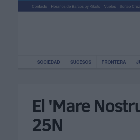
Contacto
Horarios de Barcos by Kikoto
Vuelos
Sorteo Cruz
SOCIEDAD
SUCESOS
FRONTERA
J
El 'Mare Nostru
25N