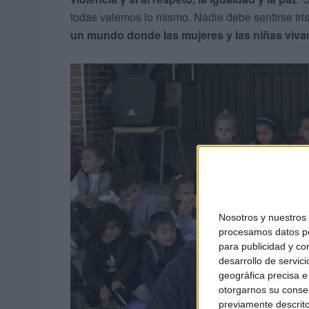
todas valemos lo mismo. Nadie debe sentirse tris
un mundo donde las mujeres y las niñas vivan 
Nosotros y nuestro
procesamos datos per
para publicidad y co
desarrollo de servici
geográfica precisa e 
otorgarnos su conse
previamente descrito