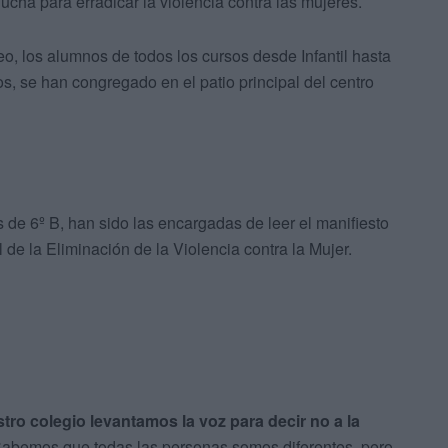
 lucha para erradicar la violencia contra las mujeres.
reo, los alumnos de todos los cursos desde Infantil hasta
, se han congregado en el patio principal del centro
 de 6º B, han sido las encargadas de leer el manifiesto
l de la Eliminación de la Violencia contra la Mujer.
tro colegio levantamos la voz para decir no a la
Sabemos que todas las personas somos diferentes, pero