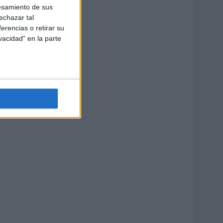
esamiento de sus
echazar tal
erencias o retirar su
vacidad" en la parte