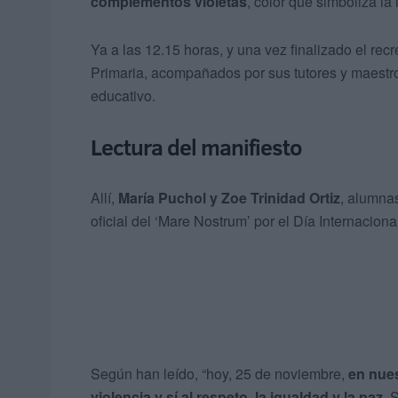
complementos violetas
, color que simboliza la
Ya a las 12.15 horas, y una vez finalizado el rec
Primaria, acompañados por sus tutores y maestros
educativo.
Lectura del manifiesto
Allí,
María Puchol y Zoe Trinidad Ortiz
, alumnas
oficial del ‘Mare Nostrum’ por el Día Internaciona
Según han leído, “hoy, 25 de noviembre,
en nues
violencia y sí al respeto, la igualdad y la paz
. 