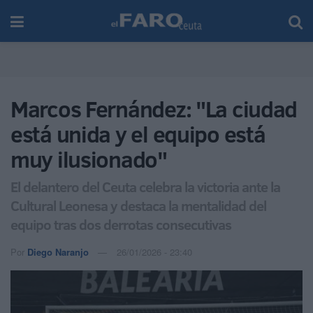
Marcos Fernández: "La ciudad
está unida y el equipo está
muy ilusionado"
El delantero del Ceuta celebra la victoria ante la
Cultural Leonesa y destaca la mentalidad del
equipo tras dos derrotas consecutivas
Por
Diego Naranjo
26/01/2026 - 23:40