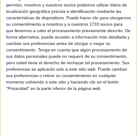
permiso, nosotros y nuestros socios podemos utilizar datos de
El tanto del ariete fue clave en la
victoria por 3-1
ante la
localización geográfica precisa e identificación mediante las
características de dispositivos. Puede hacer clic para otorgarnos
Cultural y Deportiva Leonesa
, un triunfo que permite al
su consentimiento a nosotros y a nuestros 1733 socios para
conjunto ceutí dejar atrás una
mala dinámica
y recuperar
que llevemos a cabo el procesamiento previamente descrito. De
confianza
en casa.
forma alternativa, puede acceder a información más detallada y
cambiar sus preferencias antes de otorgar o negar su
Una vez finalizado el encuentro,
Marcos Fernández
consentimiento.
Tenga en cuenta que algún procesamiento de
atendió a los medios y mostró su
satisfacción
tanto por el
sus datos personales puede no requerir de su consentimiento,
pero usted tiene el derecho de rechazar tal procesamiento. Sus
resultado como por el rendimiento colectivo del equipo.
preferencias se aplicarán solo a este sitio web. Puede cambiar
sus preferencias o retirar su consentimiento en cualquier
momento volviendo a este sitio y haciendo clic en el botón
"Privacidad" en la parte inferior de la página web.