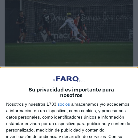
Fotos: Quino
Su privacidad es importante para
nosotros
La
afición
de la AD Ceuta FC tenía muchas ganas de
Nosotros y nuestros 1733
socios
almacenamos y/o accedemos
a información en un dispositivo, como cookies, y procesamos
volver a ver marcar a su
killer
,
Marcos Fernández
. Este
datos personales, como identificadores únicos e información
lunes,
el delantero catalán volvió a reencontrarse con
estándar enviada por un dispositivo para publicidad y contenido
el gol
, tras un gran
centro
que cabeceó al
fondo de las
personalizado, medición de publicidad y contenido,
mallas
, desatando la alegría en el Murube.
investigación de audiencia y desarrollo de servicios.
Con su