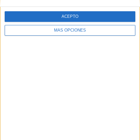
ACEPTO
MÁS OPCIONES
Tags:
Delegación del Gobierno
Frontera
Gran Vía
Inmigración
Playas
Plaza de los Reyes
Tarajal II
Related
Posts
Vecinos e inmigrantes que duermen en el
Sarchal se unen para limpiar la playa
HACE 1 HORA
El PSOE de Ceuta: "No podemos permitir
que ninguna mujer o niña se sienta