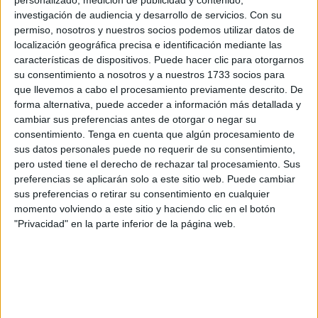
personalizado, medición de publicidad y contenido,
“El silencio, el desprecio y la falta de justicia ante este
investigación de audiencia y desarrollo de servicios.
Con su
caso sigue generando dolor a las víctimas, a los
permiso, nosotros y nuestros socios podemos utilizar datos de
supervivientes y a las familias de las víctimas, a las que se
localización geográfica precisa e identificación mediante las
les ha negado rendir el duelo”, han añadido. “Nuestra
características de dispositivos. Puede hacer clic para otorgarnos
su consentimiento a nosotros y a nuestros 1733 socios para
lucha no va a decaer nunca. Y seguiremos exigiendo
que llevemos a cabo el procesamiento previamente descrito. De
verdad, justicia y reparación”.
forma alternativa, puede acceder a información más detallada y
cambiar sus preferencias antes de otorgar o negar su
consentimiento.
Tenga en cuenta que algún procesamiento de
sus datos personales puede no requerir de su consentimiento,
pero usted tiene el derecho de rechazar tal procesamiento. Sus
preferencias se aplicarán solo a este sitio web. Puede cambiar
sus preferencias o retirar su consentimiento en cualquier
Por todo ello, “como cada año tendremos presentes a las
momento volviendo a este sitio y haciendo clic en el botón
víctimas e iremos coreando sus nombres”. Algo que se ha
"Privacidad" en la parte inferior de la página web.
cumplido.
Desde la
Delegación del Gobierno
, más de 200 personas
se han dirigido hasta
Gran Vía
, pasando también por el
Ayuntamiento, la Plaza de África, la Comandancia General