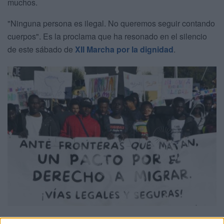
muchos.
"Ninguna persona es ilegal. No queremos seguir contando
cuerpos". Es la proclama que ha resonado en el silencio
de este sábado de
XII Marcha por la dignidad
.