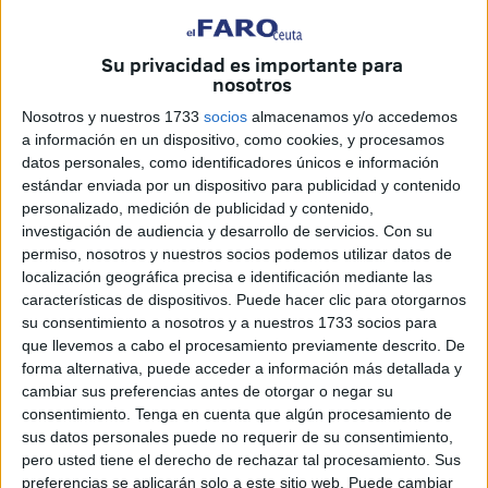
Una canción que, de algún modo, ha recogido todo el
sentir de un colectivo que ya no solo pide
una respuesta
Su privacidad es importante para
judicial
por los sucesos del
6F
, sino que trasciende más
nosotros
allá y abre un debate en torno a la gestión actual de los
Nosotros y nuestros 1733
socios
almacenamos y/o accedemos
flujos migratorios.
a información en un dispositivo, como cookies, y procesamos
datos personales, como identificadores únicos e información
estándar enviada por un dispositivo para publicidad y contenido
personalizado, medición de publicidad y contenido,
investigación de audiencia y desarrollo de servicios.
Con su
permiso, nosotros y nuestros socios podemos utilizar datos de
localización geográfica precisa e identificación mediante las
características de dispositivos. Puede hacer clic para otorgarnos
su consentimiento a nosotros y a nuestros 1733 socios para
que llevemos a cabo el procesamiento previamente descrito. De
forma alternativa, puede acceder a información más detallada y
cambiar sus preferencias antes de otorgar o negar su
consentimiento.
Tenga en cuenta que algún procesamiento de
sus datos personales puede no requerir de su consentimiento,
pero usted tiene el derecho de rechazar tal procesamiento. Sus
preferencias se aplicarán solo a este sitio web. Puede cambiar