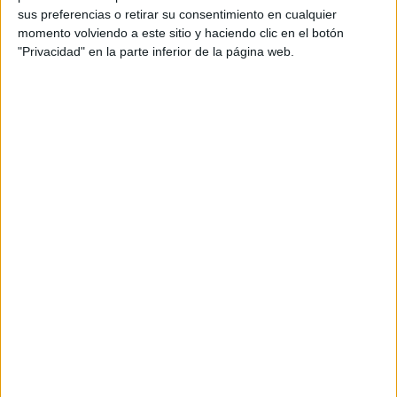
sus preferencias o retirar su consentimiento en cualquier
Distintas voces han sacudido a la ciudad por las calles del
momento volviendo a este sitio y haciendo clic en el botón
centro en este recorrido que ha partido de la plaza de los
"Privacidad" en la parte inferior de la página web.
Reyes con un punto y final
en el Tarajal
para homenajear
a aquellas personas que perdieron la vida.