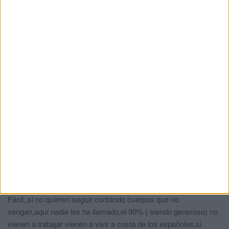
CARLOS GAY
comentó:
hace 1 año
POR SUERTE VIVIMOS EN UN PAIS QUE PODEMOS
HACER ESTO QUE TU VES Y TU PODERNO CRITICAR
PERO ESTO QUE HACEMOS LOMHACEMOS POR
TODOS NO DEVERIA HECISTIR FRONTERAS
Harto de aguantar...
comentó:
hace 1 año
Lo que no debería de existir es el analfabetismo.
CARLOS GAY
comentó:
hace 1 año
SI TU HUVIESE QUE HABER TRABAJADO
PARA QUE COMIERA TU FAMILIA OTRO
GALLO HUVIESE CANTADO
De logica
comentó:
hace 1 año
Fácil,,si no quieren seguir contando cuerpos que no
vengan,aquí nadie les ha llamado,el 90% ( siendo generoso) no
vienen a trabajar vienen a vivir a costa de los españoles,si