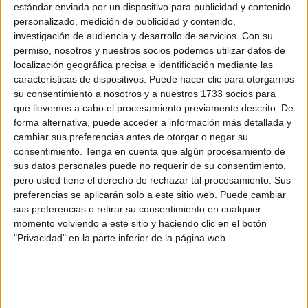
aguas del golfo de Cádiz
,
estrecho de Gibraltar,
en cuya
estándar enviada por un dispositivo para publicidad y contenido
área se encuentra Ceuta, y el
mar de Alborán
.
personalizado, medición de publicidad y contenido,
investigación de audiencia y desarrollo de servicios.
Con su
El
ejercicio MAR-26
es un ejercicio para reforzar el
permiso, nosotros y nuestros socios podemos utilizar datos de
localización geográfica precisa e identificación mediante las
adiestramiento avanzado
frente a diversas
amenazas
características de dispositivos. Puede hacer clic para otorgarnos
tanto convencionales como asimétricas, incluyendo la
su consentimiento a nosotros y a nuestros 1733 socios para
defensa
contra
vehículos no tripulados
(
Counter
que llevemos a cabo el procesamiento previamente descrito. De
Unmanned Vehicles, C-UXV
), y el empleo de
técnicas
forma alternativa, puede acceder a información más detallada y
cambiar sus preferencias antes de otorgar o negar su
disruptivas
presentes en diferentes teatros de
consentimiento.
Tenga en cuenta que algún procesamiento de
operaciones de la actualidad.
sus datos personales puede no requerir de su consentimiento,
pero usted tiene el derecho de rechazar tal procesamiento. Sus
Objetivos del Ejercicio
preferencias se aplicarán solo a este sitio web. Puede cambiar
sus preferencias o retirar su consentimiento en cualquier
momento volviendo a este sitio y haciendo clic en el botón
Este tipo de
ejercicios avanzados
, tal y como han
"Privacidad" en la parte inferior de la página web.
informado en nota de prensa, son fundamentales para que
la
Armada
pueda evaluar y mejorar todas las
capacidades
y
sistemas
de sus
unidades
.