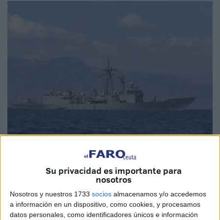
Imagen de archivo
Su privacidad es importante para
nosotros
Nosotros y nuestros 1733
socios
almacenamos y/o accedemos
La Armada ha informado de que este lunes, 26 de enero,
a información en un dispositivo, como cookies, y procesamos
ha comenzado el
ejercicio MAR-26
que se desarrollará en
datos personales, como identificadores únicos e información