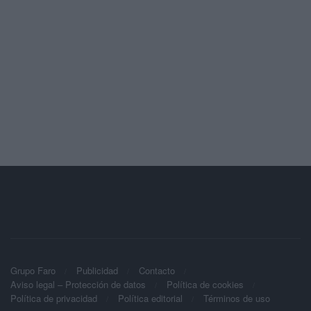
Grupo Faro
Publicidad
Contacto
Aviso legal – Protección de datos
Política de cookies
Política de privacidad
Política editorial
Términos de uso