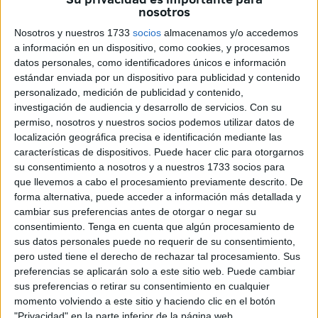
Las actuaciones se centran en la ladera del monte
nosotros
colindante a los edificios, donde se están ejecutando
Nosotros y nuestros 1733
socios
almacenamos y/o accedemos
labores de anclaje y mallado
para garantizar la
a información en un dispositivo, como cookies, y procesamos
estabilidad del terreno y evitar nuevos episodios de riesgo.
datos personales, como identificadores únicos e información
estándar enviada por un dispositivo para publicidad y contenido
personalizado, medición de publicidad y contenido,
Trabajo en la zona
investigación de audiencia y desarrollo de servicios.
Con su
permiso, nosotros y nuestros socios podemos utilizar datos de
Según ha informado el presidente de la asociación de
localización geográfica precisa e identificación mediante las
vecinos de San Amaro,
Manuel Díaz
, los trabajos
características de dispositivos. Puede hacer clic para otorgarnos
su consentimiento a nosotros y a nuestros 1733 socios para
comenzaron a agilizarse la pasada semana.
que llevemos a cabo el procesamiento previamente descrito. De
forma alternativa, puede acceder a información más detallada y
“Después de la reunión que mantuvimos en la visita que
cambiar sus preferencias antes de otorgar o negar su
hizo el presidente de la Ciudad a San Amaro, sí es cierto
consentimiento.
Tenga en cuenta que algún procesamiento de
que se han agilizado los trámites. La semana pasada se
sus datos personales puede no requerir de su consentimiento,
inició primero la modificación del terreno para permitir el
pero usted tiene el derecho de rechazar tal procesamiento. Sus
preferencias se aplicarán solo a este sitio web. Puede cambiar
acceso de la maquinaria a la zona y ahora
ya han
sus preferencias o retirar su consentimiento en cualquier
empezado a llegar las máquinas pesadas
”, explicó.
momento volviendo a este sitio y haciendo clic en el botón
"Privacidad" en la parte inferior de la página web.