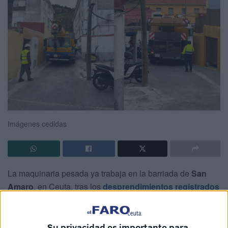
Imágenes cedidas
La maquinaria pesada ya trabaja en la barriada de
San
Amaro
, en Ceuta, tras los
desprendimientos registrados
durante la última borrasca
, que provocó momentos de
auténtico temor entre los vecinos.
Su privacidad es importante para