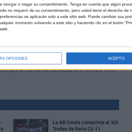
ina que ha sido campeón Rejano tiene unas normas
e otorgar o negar su consentimiento.
Tenga en cuenta que algún proc
de no requerir de su consentimiento, pero usted tiene el derecho de r
en la grecorromana sólo se puede permitir agarres por
referencias se aplicarán solo a este sitio web. Puede cambiar sus pref
e que derribar a su adversario con la espalda en el suelo.
alquier momento volviendo a este sitio y haciendo clic en el botón "Pri
 web.
ÁS OPCIONES
ACEPTO
ondo para el mundial de Eslovaquia de el año que viene.
-
La AD Ceuta conquista el XII
ro
Trofeo de Feria (2-1)