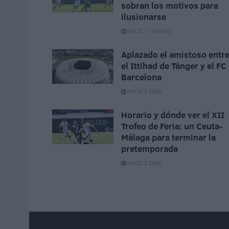
sobran los motivos para
ilusionarse
HACE 17 HORAS
Aplazado el amistoso entr
el Ittihad de Tánger y el FC
Barcelona
HACE 3 DÍAS
Horario y dónde ver el XII
Trofeo de Feria: un Ceuta-
Málaga para terminar la
pretemporada
HACE 3 DÍAS