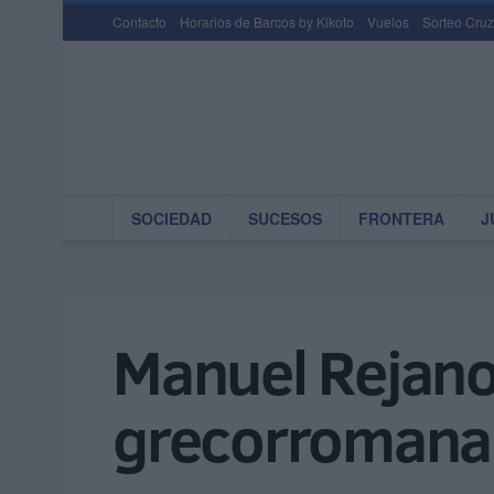
Contacto
Horarios de Barcos by Kikoto
Vuelos
Sorteo Cruz
SOCIEDAD
SUCESOS
FRONTERA
J
Manuel Rejano
grecorromana