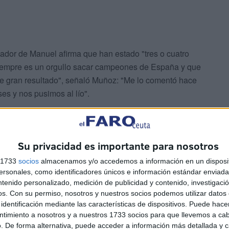
ador de Manuel afirma que han estado "tres o cuatro
Siempre es un orgullo sacar campeones de España y que
te gran resultado", señaló Muñoz: "Me lo comentó hace
es y nos pusimos al lío".
Su privacidad es importante para nosotros
s 1733
socios
almacenamos y/o accedemos a información en un disposit
sonales, como identificadores únicos e información estándar enviada 
os que va desde los 40 a 45 años en esta modalidad
ntenido personalizado, medición de publicidad y contenido, investigaci
a conseguido ser campeón de España.
os.
Con su permiso, nosotros y nuestros socios podemos utilizar datos 
identificación mediante las características de dispositivos. Puede hacer
ntimiento a nosotros y a nuestros 1733 socios para que llevemos a ca
ica
. El judo se desglosa en dos modalidades, la lucha
. De forma alternativa, puede acceder a información más detallada y 