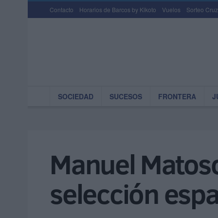
Contacto
Horarios de Barcos by Kikoto
Vuelos
Sorteo Cruz
SOCIEDAD
SUCESOS
FRONTERA
J
Manuel Matoso 
selección espa