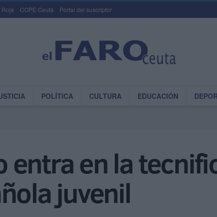
 Roja
COPE Ceuta
Portal del suscriptor
USTICIA
POLÍTICA
CULTURA
EDUCACIÓN
DEPO
entra en la tecnifi
ñola juvenil