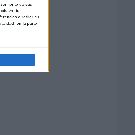
esamiento de sus
echazar tal
erencias o retirar su
vacidad" en la parte