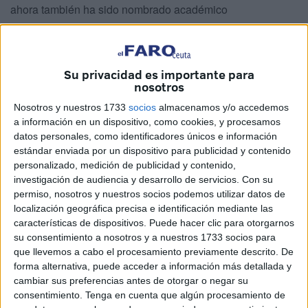
ahora también ha sido nombrado académico
correspondiente de la
Real Academia Nacional de
Medicina
.
Su privacidad es importante para
Actualmente, López de Santamaría reside en Madrid,
nosotros
donde lleva más de media vida ejerciendo su profesión. A
Nosotros y nuestros 1733
socios
almacenamos y/o accedemos
través de una charla telefónica, pudimos hablar con él
a información en un dispositivo, como cookies, y procesamos
sobre este nombramiento al que intenta restarle
datos personales, como identificadores únicos e información
importancia así como sobre su larga trayectoria.
estándar enviada por un dispositivo para publicidad y contenido
personalizado, medición de publicidad y contenido,
Al preguntarle por lo primero, ha querido dejar claro que en
investigación de audiencia y desarrollo de servicios.
Con su
la Real Academia Nacional de la Medicina “hay dos tipos
permiso, nosotros y nuestros socios podemos utilizar datos de
de académicos: los de número, que son los más altos, y
localización geográfica precisa e identificación mediante las
características de dispositivos. Puede hacer clic para otorgarnos
luego académicos correspondientes. No se puede pasar
su consentimiento a nosotros y a nuestros 1733 socios para
de uno a otro sin pasar la voz intermedia, lógicamente.
que llevemos a cabo el procesamiento previamente descrito. De
Entonces, lo que me han nombrado es académico
forma alternativa, puede acceder a información más detallada y
correspondiente”.
cambiar sus preferencias antes de otorgar o negar su
consentimiento.
Tenga en cuenta que algún procesamiento de