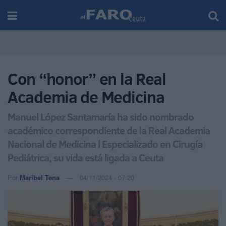
Con “honor” en la Real
Academia de Medicina
Manuel López Santamaría ha sido nombrado
académico correspondiente de la Real Academia
Nacional de Medicina l Especializado en Cirugía
Pediátrica, su vida está ligada a Ceuta
Por
Maribel Tena
04/11/2024 - 07:20