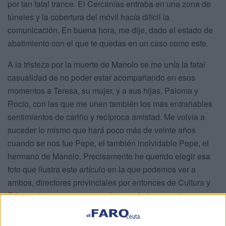
por tan fatal trance. El Cercanías entraba en una zona de
túneles y la cobertura del móvil hacía difícil la
comunicación. En buena hora, me dije, dado el estado de
abatimiento con el que te quedas en un caso como este.
A la tristeza por la muerte de Manolo se me unía la fatal
casualidad de no poder estar acompañando en esos
momentos a Teresa, su mujer, y a sus hijas, Paloma y
Rocío, con las que me unen también los más entrañables
sentimientos de cariño y recíproca amistad. Me volvía a
suceder lo mismo que hará poco más de veinte años
cuando se nos fue Pepe, el también inolvidable Pepe, el
hermano de Manolo. Precisamente he querido elegir esa
foto que ilustra este artículo en la que podemos ver a
ambos, directores provinciales por entonces de Cultura y
Educación, respetivamente, flanqueándome en la
presentación de mi obra ‘Puente de la Almina’, el número 7
de la serie de aquellos magníficos Cuadernos del