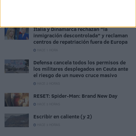
La concentración de Ceuta, protagonista
en los medios nacionales
HACE 23 MINUTOS
Italia y Dinamarca rechazan “la
inmigración descontrolada” y reclaman
centros de repatriación fuera de Europa
HACE 1 HORA
Defensa cancela todos los permisos de
los militares desplegados en Ceuta ante
el riesgo de un nuevo cruce masivo
HACE 2 HORAS
RESET: Spider-Man: Brand New Day
HACE 3 HORAS
Escribir en caliente (y 2)
HACE 3 HORAS