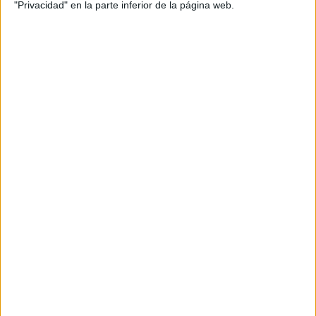
"Privacidad" en la parte inferior de la página web.
ocupaba la emisora tenía el padre la base de su camión al
que tantas veces teníamos que bajar a darle los avisos
urgentes de CEPSA o, a la inversa, cuando él precisaba
usar nuestro teléfono.
“El profesor Abad era
famoso en la calle, entre
otras cosas, por el gran
volumen que imprimía a su
equipo de sonido, de
manera que no era difícil
oír la Patética de
Chaikovski en la plaza de
las Tendillas”