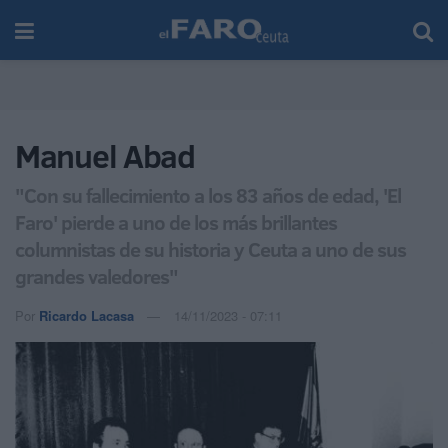
Manuel Abad
"Con su fallecimiento a los 83 años de edad, 'El
Faro' pierde a uno de los más brillantes
columnistas de su historia y Ceuta a uno de sus
grandes valedores"
Por
Ricardo Lacasa
14/11/2023 - 07:11