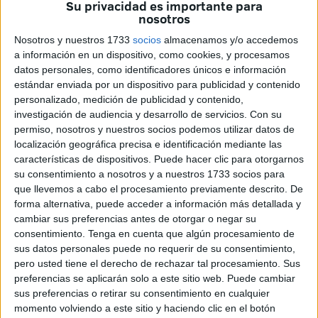
Su privacidad es importante para
Rebellín, una de tantas genialidades de Pepe que
nosotros
desaparecieron tras su marcha del departamento
Nosotros y nuestros 1733
socios
almacenamos y/o accedemos
ministerial.
a información en un dispositivo, como cookies, y procesamos
datos personales, como identificadores únicos e información
“Mi hermano era ante todo un amigo. Ya sé que entre
estándar enviada por un dispositivo para publicidad y contenido
hermanos este lazo de amistad no es muy corriente. Pepe
personalizado, medición de publicidad y contenido,
tenía cinco años menos que yo, pero en mi casa, desde
investigación de audiencia y desarrollo de servicios.
Con su
permiso, nosotros y nuestros socios podemos utilizar datos de
muy pequeño, todos lo veíamos como el hermano
localización geográfica precisa e identificación mediante las
mayor. Quienes lo conocieron, coincidirán en que fue un
características de dispositivos. Puede hacer clic para otorgarnos
hombre ingenioso. De pocas palabras, como mi padre,
su consentimiento a nosotros y a nuestros 1733 socios para
cuando el momento lo exigía, pero si contaba alguna cosa,
que llevemos a cabo el procesamiento previamente descrito. De
forma alternativa, puede acceder a información más detallada y
hacía una crítica o aludía algo relacionado con su oficio de
cambiar sus preferencias antes de otorgar o negar su
pintor, sus frases eran fulminantes. Nunca le faltó un
consentimiento.
Tenga en cuenta que algún procesamiento de
auténtico y puro sentido del humor. Ni siquiera cuando la
sus datos personales puede no requerir de su consentimiento,
muerte lo tenía bien abrazado”,
escribía en 2014.
pero usted tiene el derecho de rechazar tal procesamiento. Sus
preferencias se aplicarán solo a este sitio web. Puede cambiar
Conocí a ambos en mis inicios en la decana E.A.J. 46,
sus preferencias o retirar su consentimiento en cualquier
momento volviendo a este sitio y haciendo clic en el botón
´Radio Ceuta’. En los bajos del vetusto edificio que