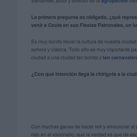
Santander, autor y director de la
agrupación
comp
La primera pregunta es obligada, ¿qué repres
venir a Ceuta en sus Fiestas Patronales, un l
Es muy bonito llevar la cultura de nuestra ciuda
señera y clásica. Todo ello es muy importante par
ciudad a una ciudad tan bonita y
tan carnavaler
¿Con qué intención llega la chirigota a la c
Con muchas ganas de hacer reír y emocionar al 
rato en el escenario, que la verdad es que de eso