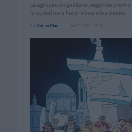
La agrupación gaditana, segundo premio en
la ciudad para hacer vibrar a los ceutíes
Por
Carlos Díaz
03/08/2023 - 06:30