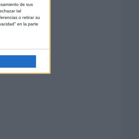
esamiento de sus
echazar tal
erencias o retirar su
vacidad" en la parte