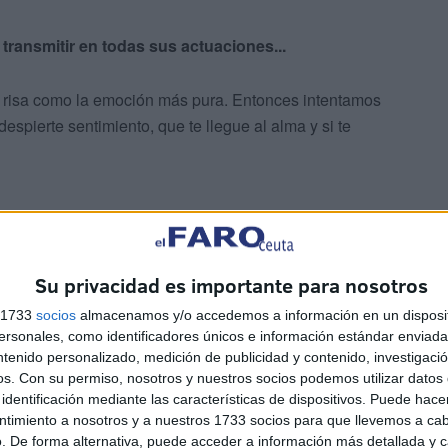
transmitir en todas sus actuaciones...
la risa como la emoción más pura. Entonces intentamos
spierte sentimiento, que te llegue al alma y si te
Su privacidad es importante para nosotros
s 1733
socios
almacenamos y/o accedemos a información en un disposit
sonales, como identificadores únicos e información estándar enviada 
ntenido personalizado, medición de publicidad y contenido, investigaci
n público muy bueno, que respeta, que sabe lo que
os.
Con su permiso, nosotros y nuestros socios podemos utilizar datos 
identificación mediante las características de dispositivos. Puede hacer
 disfruten, que toquen mucho las palmas y que se produzca
ntimiento a nosotros y a nuestros 1733 socios para que llevemos a ca
l y agrupación.
. De forma alternativa, puede acceder a información más detallada y 