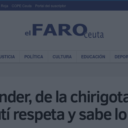
 Roja
COPE Ceuta
Portal del suscriptor
USTICIA
POLÍTICA
CULTURA
EDUCACIÓN
DEPO
der, de la chirigot
utí respeta y sabe 