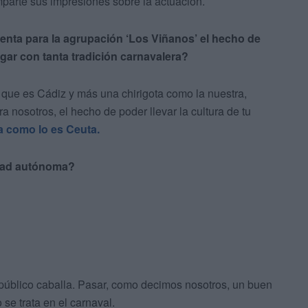
arte sus impresiones sobre la actuación.
enta para la agrupación ‘Los Viñanos’ el hecho de
ugar con tanta tradición carnavalera?
d que es Cádiz y más una chirigota como la nuestra,
a nosotros, el hecho de poder llevar la cultura de tu
a como lo es Ceuta.
iudad autónoma?
público caballa. Pasar, como decimos nosotros, un buen
 se trata en el carnaval.