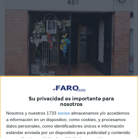
EFE
Su privacidad es importante para
nosotros
Nosotros y nuestros 1733
socios
almacenamos y/o accedemos
a información en un dispositivo, como cookies, y procesamos
La localidad barcelonesa de
Manlleu
ha vivido este
datos personales, como identificadores únicos e información
viernes una jornada marcada por el dolor y la solidaridad
estándar enviada por un dispositivo para publicidad y contenido