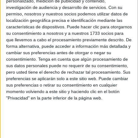
al despedir a los
cinco adolescentes fallecidos
en el
personalizado, medición de publicidad y contenido,
investigación de audiencia y desarrollo de servicios.
Con su
trágico incendio de un trastero ocurrido el pasado lunes.
permiso, nosotros y nuestros socios podemos utilizar datos de
localización geográfica precisa e identificación mediante las
La ceremonia, organizada por la
comunidad musulmana
características de dispositivos. Puede hacer clic para otorgarnos
del municipio, reunió a
centenares de personas
que
su consentimiento a nosotros y a nuestros 1733 socios para
quisieron acompañar a las familias y mostrar su apoyo en
que llevemos a cabo el procesamiento previamente descrito. De
uno de los momentos más difíciles para la ciudad.
forma alternativa, puede acceder a información más detallada y
cambiar sus preferencias antes de otorgar o negar su
Un adiós multitudinario en el
consentimiento.
Tenga en cuenta que algún procesamiento de
sus datos personales puede no requerir de su consentimiento,
pabellón municipal
pero usted tiene el derecho de rechazar tal procesamiento. Sus
preferencias se aplicarán solo a este sitio web. Puede cambiar
sus preferencias o retirar su consentimiento en cualquier
El
Ayuntamiento de Manlleu
cedió el
pabellón
momento volviendo a este sitio y haciendo clic en el botón
municipal de deportes
para acoger el acto fúnebre, ya
"Privacidad" en la parte inferior de la página web.
que la mezquita local resultó insuficiente ante la gran
afluencia de asistentes. El recinto deportivo se llenó de
silencio y respeto durante una ceremonia que se dividió en
dos partes: una primera, más íntima y reservada a las
familias de las víctimas
, y una segunda,
abierta al