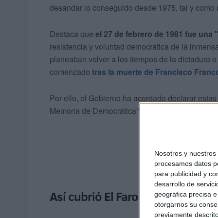
desandar lo conseguido desde 1975, tal y como r
Destaca que
el 27 de febrero de 1981 fue una
resistencia y voluntad democrática de la inmens
planeaban volver a los tiempos de la dictadura o
comenzado
tras la muerte de Francisco Franc
Por ello, el Gobierno ha acordado declarar estas
Memoria de Democrática" por "su profunda trasce
Nosotros y nuestro
procesamos datos per
para publicidad y co
desarrollo de servici
Así cubrió El Faro de Ceuta el 23
geográfica precisa e 
otorgarnos su conse
previamente descrito