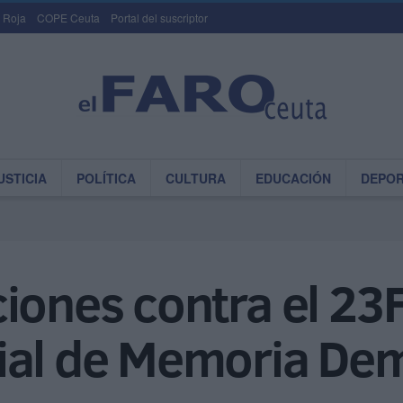
 Roja
COPE Ceuta
Portal del suscriptor
USTICIA
POLÍTICA
CULTURA
EDUCACIÓN
DEPO
iones contra el 23
ial de Memoria De