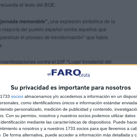
ecuerda el texto del BOE.
 "jornada memorable",
una expresión simbólica de la
a mayoría del pueblo español contra aquellos que
 paralizar el proceso de transformación" que había
o
.
 manifestaciones contra el 23F "Lugar Inmaterial del
ndencia para el futuro democrático de nuestro país".
Su privacidad es importante para nosotros
s 1733
socios
almacenamos y/o accedemos a información en un disposit
sonales, como identificadores únicos e información estándar enviada 
ntenido personalizado, medición de publicidad y contenido, investigaci
os.
Con su permiso, nosotros y nuestros socios podemos utilizar datos 
F
identificación mediante las características de dispositivos. Puede hacer
ntimiento a nosotros y a nuestros 1733 socios para que llevemos a ca
. De forma alternativa, puede acceder a información más detallada y 