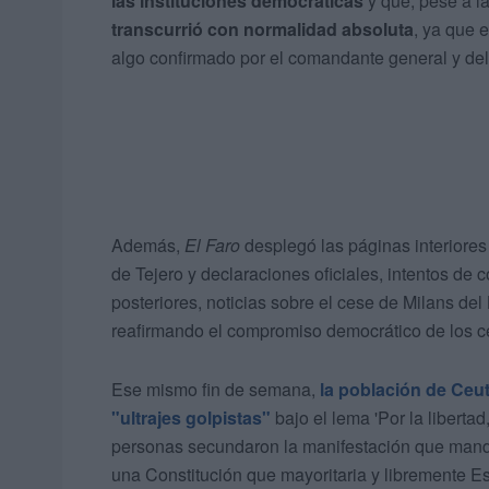
las instituciones democráticas
y que, pese a l
transcurrió con normalidad absoluta
, ya que 
algo confirmado por el comandante general y de
Además,
El Faro
desplegó las páginas interiores
de Tejero y declaraciones oficiales, intentos de c
posteriores, noticias sobre el cese de Milans del 
reafirmando el compromiso democrático de los ce
Ese mismo fin de semana,
la población de Ceu
"ultrajes golpistas"
bajo el lema 'Por la liberta
personas secundaron la manifestación que man
una Constitución que mayoritaria y libremente Es