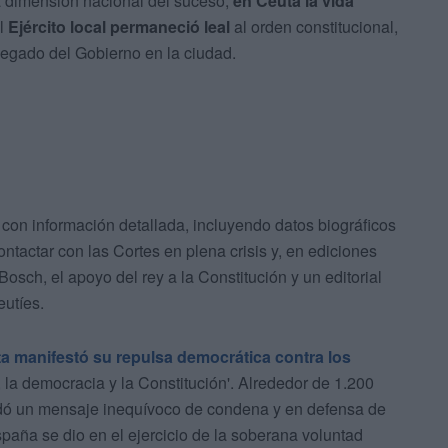
a dimensión nacional del suceso,
en Ceuta la vida
el
Ejército local permaneció leal
al orden constitucional,
legado del Gobierno en la ciudad.
 con información detallada, incluyendo datos biográficos
ontactar con las Cortes en plena crisis y, en ediciones
Bosch, el apoyo del rey a la Constitución y un editorial
utíes.
ta manifestó su repulsa democrática contra los
d, la democracia y la Constitución'. Alrededor de 1.200
dó un mensaje inequívoco de condena y en defensa de
paña se dio en el ejercicio de la soberana voluntad