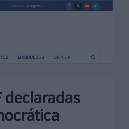
sábado 8 de agosto de 2026
RTES
MARRUECOS
OPINIÓN
F declaradas
mocrática