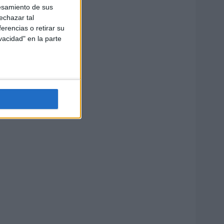
esamiento de sus
echazar tal
erencias o retirar su
vacidad" en la parte