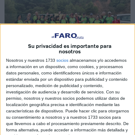
Su privacidad es importante para
nosotros
Nosotros y nuestros 1733
socios
almacenamos y/o accedemos
Imágenes cedidas
a información en un dispositivo, como cookies, y procesamos
datos personales, como identificadores únicos e información
estándar enviada por un dispositivo para publicidad y contenido
personalizado, medición de publicidad y contenido,
investigación de audiencia y desarrollo de servicios.
Con su
El
club de senderismo Manada
dio comienzo este
permiso, nosotros y nuestros socios podemos utilizar datos de
pasado fin de semana a la temporada. Lo hizo con una
localización geográfica precisa e identificación mediante las
ruta muy conocida en Ceuta, la Septembrina.
características de dispositivos. Puede hacer clic para otorgarnos
su consentimiento a nosotros y a nuestros 1733 socios para
La ruta fue lúdica y los
participantes del club
realizaron
que llevemos a cabo el procesamiento previamente descrito. De
esta prueba no competitiva pero muy interesante. El
forma alternativa, puede acceder a información más detallada y