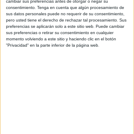
cambiar sus preferencias antes de otorgar o negar su
tiempo no fue el más adecuado pero los usuarios fueron
consentimiento.
Tenga en cuenta que algún procesamiento de
capaces de superar esta
ruta senderista
.
sus datos personales puede no requerir de su consentimiento,
pero usted tiene el derecho de rechazar tal procesamiento. Sus
El recorrido empezó con una salida desde el campo de tiro
preferencias se aplicarán solo a este sitio web. Puede cambiar
de Ingenieros, para seguir por la pista de La Lastra. El
sus preferencias o retirar su consentimiento en cualquier
camino siguió por Las Higueras, Tortuga, helechos y luego
momento volviendo a este sitio y haciendo clic en el botón
"Privacidad" en la parte inferior de la página web.
desvío en la cruz para coger nuevamente la pista de la
Lasta. Debido a la tormenta y mucha lluvia tuvieron que
modificar el recorrido.
Un total de 32 participantes fueron los que tomaron parte
en esta primera marcha de la temporada. El club de
senderismo Manada dio inicio a esta nueva campaña, con
una ruta en Ceuta posteriormente le tocará comenzar las
pruebas por distintos puntos de España.
El siguiente será el 14 de septiembre en la ruta río
Hozgarganta desde Jimena de la Frontera.