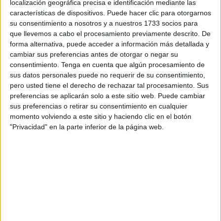
localización geográfica precisa e identificación mediante las
características de dispositivos. Puede hacer clic para otorgarnos
Poco antes de la una de la madrugada se recibió el aviso
su consentimiento a nosotros y a nuestros 1733 socios para
de localización de una
embarcación
, en la que después
que llevemos a cabo el procesamiento previamente descrito. De
se pudo comprobar que viajaban siete magrebíes, todos
forma alternativa, puede acceder a información más detallada y
cambiar sus preferencias antes de otorgar o negar su
ellos varones. Fue el Servicio Marítimo de la Benemérita
consentimiento.
Tenga en cuenta que algún procesamiento de
quienes dieron el aviso a
Salvamento Marítimo
, que
sus datos personales puede no requerir de su consentimiento,
activó a la Salvamar Atria, con base en nuestra ciudad,
pero usted tiene el derecho de rechazar tal procesamiento. Sus
para realizar el rescate.
preferencias se aplicarán solo a este sitio web. Puede cambiar
sus preferencias o retirar su consentimiento en cualquier
Tal y como han confirmado desde Salvamento Marítimo a
momento volviendo a este sitio y haciendo clic en el botón
"Privacidad" en la parte inferior de la página web.
este periódico, el rescate de estos inmigrantes se produjo
sin ningún tipo de problema y les acercaron hasta el
puerto, donde llegaron en torno a la 1:30 horas, pasando a
hacerles un rápido reconocimiento de salud y su posterior
afiliación.
La presión en las aguas de Ceuta es cada vez mayor y
desde las últimas fechas se está comprobando una mayor