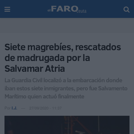
Siete magrebíes, rescatados
de madrugada por la
Salvamar Atria
La Guardia Civil localizó a la embarcación donde
iban estos siete inmigrantes, pero fue Salvamento
Marítimo quien actuó finalmente
Por
I.J.
27/09/2020 - 11:37