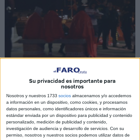
Imagen de archivo
Su privacidad es importante para
nosotros
Nosotros y nuestros 1733
socios
almacenamos y/o accedemos
a información en un dispositivo, como cookies, y procesamos
Siete inmigrantes de origen magrebí han sido rescatados,
datos personales, como identificadores únicos e información
a dos millas al norte de Ceuta, en la madrugada de este
estándar enviada por un dispositivo para publicidad y contenido
domingo, después de ser localizados por
la Guardia Civil
,
personalizado, medición de publicidad y contenido,
investigación de audiencia y desarrollo de servicios.
Con su
que dieron aviso a la Salvamar Atria, que ha sido quien se
permiso, nosotros y nuestros socios podemos utilizar datos de
ha encargado del rescate de estos inmigrantes.