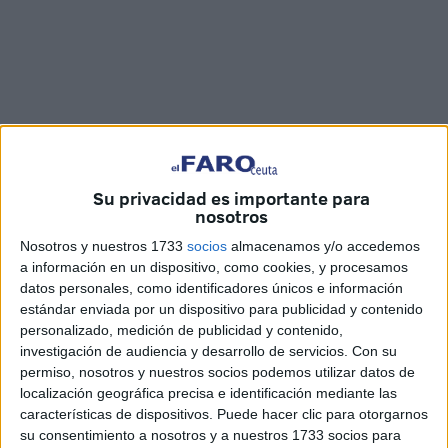
Su privacidad es importante para
Fotos y vídeo: Joaquín Viera
nosotros
Nosotros y nuestros 1733
socios
almacenamos y/o accedemos
a información en un dispositivo, como cookies, y procesamos
datos personales, como identificadores únicos e información
La Biblioteca Pública
del Estado Adolfo Suárez ha
estándar enviada por un dispositivo para publicidad y contenido
acogido en la tarde de este martes una actividad dirigida a
personalizado, medición de publicidad y contenido,
niños de entre 4 y 12 años para celebrar el Día
investigación de audiencia y desarrollo de servicios.
Con su
Internacional
del Libro Infantil
y Juvenil.
permiso, nosotros y nuestros socios podemos utilizar datos de
localización geográfica precisa e identificación mediante las
Bajo el título
‘La Biblioteca mágica’,
el Mago Antonio se
características de dispositivos. Puede hacer clic para otorgarnos
su consentimiento a nosotros y a nuestros 1733 socios para
ha encargado de hacer que todos los pequeños