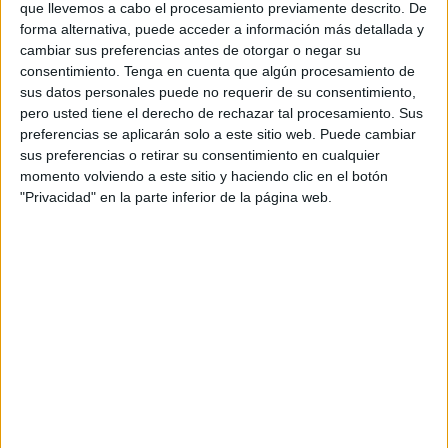
que llevemos a cabo el procesamiento previamente descrito. De
disfrutasen a la vez que fomentaba la lectura entre ellos,
forma alternativa, puede acceder a información más detallada y
tal y como él mismo ha contado.
cambiar sus preferencias antes de otorgar o negar su
consentimiento.
Tenga en cuenta que algún procesamiento de
“Todo está basado en el tema de la lectura, fusionando la
sus datos personales puede no requerir de su consentimiento,
magia, los libros y, sobre todo, la diversión”. Para lograrlo,
pero usted tiene el derecho de rechazar tal procesamiento. Sus
preferencias se aplicarán solo a este sitio web. Puede cambiar
es imprescindible “muchas horas de trabajo, muchas horas
sus preferencias o retirar su consentimiento en cualquier
de esfuerzo y diversión. Son niños y con los niños se
momento volviendo a este sitio y haciendo clic en el botón
puede trabajar muy fácilmente”, ha manifestado.
"Privacidad" en la parte inferior de la página web.
Según ha dicho el mago, “con
tantas tecnologías
nos
estamos yendo a lo más fácil, no leer”, por lo que
considera que este espectáculo “es una forma de que
cuando ellos escuchen un cuento y vean magia, yo no
termino de contar el cuento y dejo que ellos después en
sus casas busquen el libro y lo puedan leer. En ningún
caso me gustaría que lo escucharan porque al no leer
están perdiendo una cosa muy bonita: la comprensión y no
cometer faltas de ortografía”.