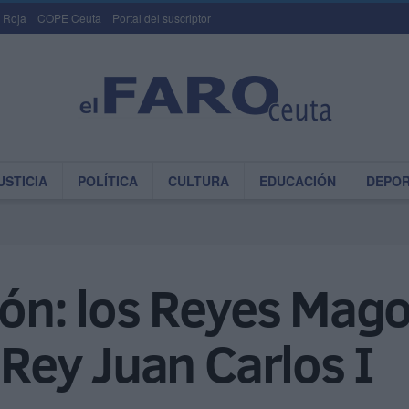
 Roja
COPE Ceuta
Portal del suscriptor
USTICIA
POLÍTICA
CULTURA
EDUCACIÓN
DEPO
ión: los Reyes Mago
P Rey Juan Carlos I