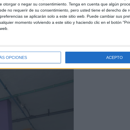
 con otro evento tradicional: la
‘polvoroná’.
Para esta
e otorgar o negar su consentimiento.
Tenga en cuenta que algún proc
de no requerir de su consentimiento, pero usted tiene el derecho de r
res y Padres de Alumnos (AMPA) organizaron un
referencias se aplicarán solo a este sitio web. Puede cambiar sus pref
alquier momento volviendo a este sitio y haciendo clic en el botón "Pri
 web.
ÁS OPCIONES
ACEPTO