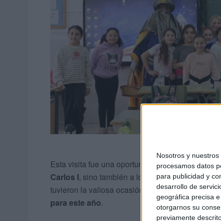
Nosotros y nuestro
Esta visita fue una oportunidad significativa para
procesamos datos per
Carlos I
, sino también a los del
Ramón y Cajal
q
para publicidad y co
desarrollo de servici
tuvieron la valiosa ocasión de entregar sus cart
geográfica precisa e 
para este año
.
otorgarnos su conse
previamente descrito