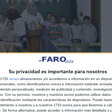
Su privacidad es importante para nosotros
s 1733
socios
almacenamos y/o accedemos a información en un disposit
 los niños y niñas, incluyendo no solo a los del
Juan
sonales, como identificadores únicos e información estándar enviada 
ue están ubicados en el mismo centro. Todos ellos
ntenido personalizado, medición de publicidad y contenido, investigaci
os.
Con su permiso, nosotros y nuestros socios podemos utilizar datos 
as de peticiones y compartir personalmente sus
deseos
identificación mediante las características de dispositivos. Puede hacer
ntimiento a nosotros y a nuestros 1733 socios para que llevemos a ca
. De forma alternativa, puede acceder a información más detallada y 