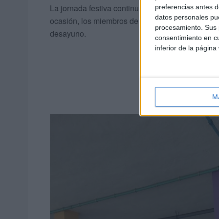
La jornada festiva continuó tras la recepción real
preferencias antes d
datos personales pue
ocasión, los miembros de la Asociación de Mad
procesamiento. Sus p
desayuno.
consentimiento en cu
inferior de la página
M