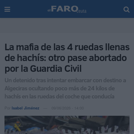
La mafia de las 4 ruedas llenas
de hachís: otro pase abortado
por la Guardia Civil
Un detenido tras intentar embarcar con destino a
Algeciras ocultando poco más de 24 kilos de
hachís en las ruedas del coche que conducía
Por
Isabel Jiménez
09/06/2026 - 14:00