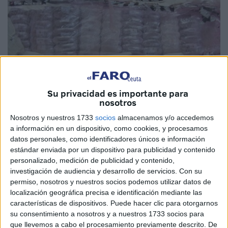
Su privacidad es importante para
nosotros
Nosotros y nuestros 1733
socios
almacenamos y/o accedemos
Fotos: Guardia Civil
a información en un dispositivo, como cookies, y procesamos
datos personales, como identificadores únicos e información
estándar enviada por un dispositivo para publicidad y contenido
personalizado, medición de publicidad y contenido,
investigación de audiencia y desarrollo de servicios.
Con su
Es la
mafia de las 4 ruedas
. Personas dedicadas a
permiso, nosotros y nuestros socios podemos utilizar datos de
preparar vehículos para llenar esos neumáticos de
hachís
localización geográfica precisa e identificación mediante las
que pasarán de Ceuta a la Península. Siguen siempre el
características de dispositivos. Puede hacer clic para otorgarnos
mismo método,
buscando engañar a los
canes del
su consentimiento a nosotros y a nuestros 1733 socios para
que llevemos a cabo el procesamiento previamente descrito. De
Servicio Cinológico de la Guardia Civil
.