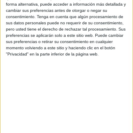
forma alternativa, puede acceder a información más detallada y
cambiar sus preferencias antes de otorgar o negar su
No lo han conseguido, ya que los agentes de la
consentimiento.
Tenga en cuenta que algún procesamiento de
Benemérita han
podido detener a una persona
cuando
sus datos personales puede no requerir de su consentimiento,
pretendía cruzar a Algeciras con
más de 24 kilos de
pero usted tiene el derecho de rechazar tal procesamiento. Sus
hachís
.
preferencias se aplicarán solo a este sitio web. Puede cambiar
sus preferencias o retirar su consentimiento en cualquier
Agentes de la Guardia Civil, en el marco de los controles
momento volviendo a este sitio y haciendo clic en el botón
rutinarios de seguridad y lucha contra el narcotráfico,
"Privacidad" en la parte inferior de la página web.
pudieron detener al conductor del coche tras hallar en el
interior de su vehículo una importante cantidad de
sustancia estupefaciente.
Las bellotas estaban preparadas
para meterlas en las
ruedas
y cada una tenía una marca, en concreto Rolex.
Así se localizó la droga
Los hechos ocurrieron durante la inspección previa al