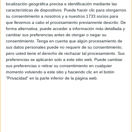
puestos a la venta van enmarcados en tarjetas para
localización geográfica precisa e identificación mediante las
felicitar por esta jornada.
características de dispositivos. Puede hacer clic para otorgarnos
su consentimiento a nosotros y a nuestros 1733 socios para
Tal y como ha señalado Mayte Arrabal, responsable del
que llevemos a cabo el procesamiento previamente descrito. De
departamento de Captación de Fondos de Cruz Roja
forma alternativa, puede acceder a información más detallada y
cambiar sus preferencias antes de otorgar o negar su
Ceuta, “comenzamos con
‘Una madre de oro’,
en el que
consentimiento.
Tenga en cuenta que algún procesamiento de
tenemos diferentes tarjetas, bien de una mamá con una
sus datos personales puede no requerir de su consentimiento,
niña, con niños, para la abuela,….Además, este año
pero usted tiene el derecho de rechazar tal procesamiento. Sus
tenemos una modalidad nueva, que es la ‘Mamá de
preferencias se aplicarán solo a este sitio web. Puede cambiar
sus preferencias o retirar su consentimiento en cualquier
peluditos’, que fue algo que nos pidieron el año pasado”.
momento volviendo a este sitio y haciendo clic en el botón
"Privacidad" en la parte inferior de la página web.
Todas esta tarjetas llevan en su interior un boleto para el
‘Sorteo de Oro’ del 23 de julio y tienen un precio simbólico
de 6€. Los mismos se pueden adquirir en el día de hoy, el
jueves 2 y el viernes 3 de mayo en los stands colocados
por Cruz Roja en el Paseo del Revellín, frente al Zara, en
horario de mañana de 10.30 a 14 horas; y en la Plaza de
los Reyes de 10.30 a 14 y de 17.30 a 20.30 horas.