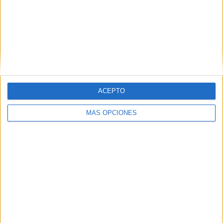
Una vez pasado el Día de la Madre los cupones se podrán
seguir comprando hasta dos días antes del sorteo, aunque
ya sin las tarjetas de felicitación, en la sede de la
institución humanitaria en la ciudad.
ACEPTO
MÁS OPCIONES
Tags:
Cruz Roja
Lotería
Solidaridad