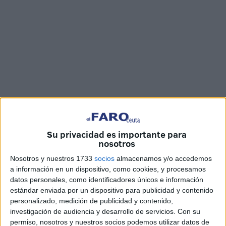
Imágenes: Imad L. / María F.
Su privacidad es importante para
nosotros
Nosotros y nuestros 1733
socios
almacenamos y/o accedemos
Un año más,
Cruz Roja
Ceuta ha salido a la calle para dar
a información en un dispositivo, como cookies, y procesamos
inicio a la campaña ‘
Sorteo de Oro
’, que
se celebrará el
datos personales, como identificadores únicos e información
próximo 23 de julio
en Tarragona. Al igual que en años
estándar enviada por un dispositivo para publicidad y contenido
anteriores han hecho coincidir su arranque con la
personalizado, medición de publicidad y contenido,
investigación de audiencia y desarrollo de servicios.
Con su
proximidad del Día de la Madre, por lo que los
boletos
permiso, nosotros y nuestros socios podemos utilizar datos de