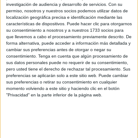
investigación de audiencia y desarrollo de servicios.
Con su
al noreste de Birmingham. Aunque nada tiene que ver con
permiso, nosotros y nuestros socios podemos utilizar datos de
el proyecto en Ceuta, en el caso anglosajón el proyecto
localización geográfica precisa e identificación mediante las
llegó a traspasar el ámbito municipal para saltar a otras
características de dispositivos. Puede hacer clic para otorgarnos
revistas de videojuegos internacionales, ante lo pintoresco
su consentimiento a nosotros y a nuestros 1733 socios para
de la situación. La diferencia radica en que, hasta el
que llevemos a cabo el procesamiento previamente descrito. De
forma alternativa, puede acceder a información más detallada y
momento, no hay noticias de que vayan a ser pintados con
cambiar sus preferencias antes de otorgar o negar su
ese color en la ciudad autónoma.
consentimiento.
Tenga en cuenta que algún procesamiento de
sus datos personales puede no requerir de su consentimiento,
pero usted tiene el derecho de rechazar tal procesamiento. Sus
preferencias se aplicarán solo a este sitio web. Puede cambiar
sus preferencias o retirar su consentimiento en cualquier
momento volviendo a este sitio y haciendo clic en el botón
"Privacidad" en la parte inferior de la página web.
Los maceteros irán colocándose en los
próximos días