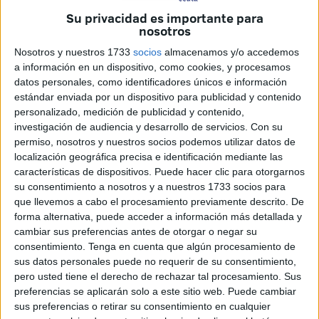
oficinas
para navieras y agencias de viajes que operan en
Su privacidad es importante para
nosotros
el entorno portuario.
Nosotros y nuestros 1733
socios
almacenamos y/o accedemos
La actuación contempla la búsqueda de una empresa
a información en un dispositivo, como cookies, y procesamos
especializada que lleve a cabo la
construcción de una
datos personales, como identificadores únicos e información
estándar enviada por un dispositivo para publicidad y contenido
salida de emergencia
, la cual conectará directamente con
personalizado, medición de publicidad y contenido,
el actual edificio que sigue prestando servicio a los
investigación de audiencia y desarrollo de servicios.
Con su
pasajeros. Esta intervención permitirá también una
permiso, nosotros y nuestros socios podemos utilizar datos de
remodelación integral
de ese punto de enlace,
localización geográfica precisa e identificación mediante las
características de dispositivos. Puede hacer clic para otorgarnos
aprovechando las obras para reorganizar y modernizar los
su consentimiento a nosotros y a nuestros 1733 socios para
espacios ya existentes.
que llevemos a cabo el procesamiento previamente descrito. De
forma alternativa, puede acceder a información más detallada y
Una de las acciones principales será la
reubicación de
cambiar sus preferencias antes de otorgar o negar su
las agencias de viaje
, con el objetivo de optimizar la
consentimiento.
Tenga en cuenta que algún procesamiento de
distribución de sus cabinas. Esta medida busca mejorar el
sus datos personales puede no requerir de su consentimiento,
pero usted tiene el derecho de rechazar tal procesamiento. Sus
uso del espacio disponible,
favoreciendo futuras
preferencias se aplicarán solo a este sitio web. Puede cambiar
iniciativas
que se desarrollarán en la terminal una vez
sus preferencias o retirar su consentimiento en cualquier
esté completamente operativa.