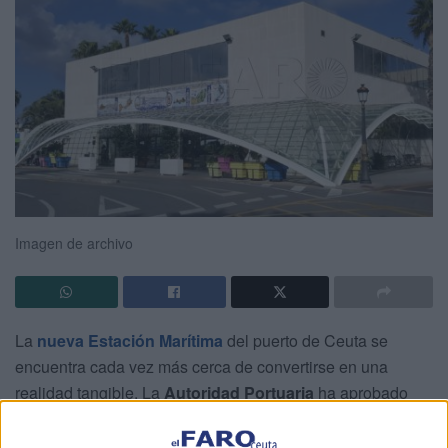
Imagen de archivo
La
nueva Estación Marítima
del puerto de Ceuta se
encuentra cada vez más cerca de convertirse en una
realidad tangible. La
Autoridad Portuaria
ha aprobado
recientemente la habilitación de una
vía de evacuación
en la futura terminal, además de la
reorganización de