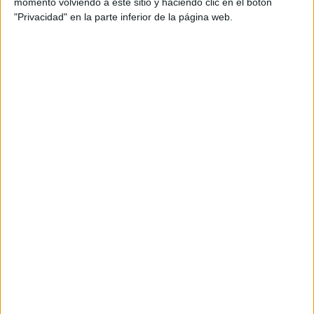
momento volviendo a este sitio y haciendo clic en el botón
"Privacidad" en la parte inferior de la página web.
Nuevo diseño y adjudicación de
obras
El edificio cuenta con una planta en forma de
‘T’
, y será en
una de sus alas, la más próxima a la
nueva terminal
,
donde se ubicarán las nuevas oficinas. El contrato para
esta actuación ha sido adjudicado a la empresa
Acota2
Servicios y Mantenimientos
, por un importe de
208.324
euros
, con un plazo de ejecución previsto de
cuatro
meses
.
Durante el tiempo que duren las obras, se garantizará que
las
navieras
continúen prestando servicio con normalidad.
Para ello, la empresa adjudicataria deberá instalar
taquillas desmontables
de forma provisional, de modo
que no se interrumpa la atención al público ni las