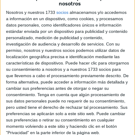
nosotros
Para cerrar este Pleno extraordinario,
la consejera de
Nosotros y nuestros 1733
socios
almacenamos y/o accedemos
Hacienda, Transición Económica y Transformación
a información en un dispositivo, como cookies, y procesamos
datos personales, como identificadores únicos e información
Digital, Kissy Chandiramani
, destacó que siempre ha
estándar enviada por un dispositivo para publicidad y contenido
puesto a los
ceutíes
en el centro de su labor, recordando
personalizado, medición de publicidad y contenido,
sus 25 años de trabajo público. Subrayó además que este
investigación de audiencia y desarrollo de servicios.
Con su
es el octavo presupuesto que presenta y que supone para
permiso, nosotros y nuestros socios podemos utilizar datos de
localización geográfica precisa e identificación mediante las
ella un verdadero
honor
poder defenderlo ante la
características de dispositivos. Puede hacer clic para otorgarnos
Asamblea.
su consentimiento a nosotros y a nuestros 1733 socios para
que llevemos a cabo el procesamiento previamente descrito. De
Chandiramani quiso agradecer a los partidos que “han
forma alternativa, puede acceder a información más detallada y
querido dialogar”
y, especialmente, a los diputados no
cambiar sus preferencias antes de otorgar o negar su
adscritos por “ser valientes” y apoyar los Presupuestos “a
consentimiento.
Tenga en cuenta que algún procesamiento de
sus datos personales puede no requerir de su consentimiento,
pesar de lo que les han dicho algunos grupos”. Defendió
pero usted tiene el derecho de rechazar tal procesamiento. Sus
que el objetivo del Gobierno es el
bienestar
de Ceuta y de
preferencias se aplicarán solo a este sitio web. Puede cambiar
su ciudadanía, y que no se trata de un proyecto partidista,
sus preferencias o retirar su consentimiento en cualquier
sino de un instrumento para avanzar hacia una ciudad más
momento volviendo a este sitio y haciendo clic en el botón
cohesionada.
"Privacidad" en la parte inferior de la página web.