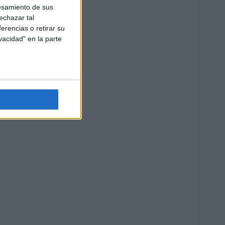
esamiento de sus
echazar tal
erencias o retirar su
vacidad" en la parte