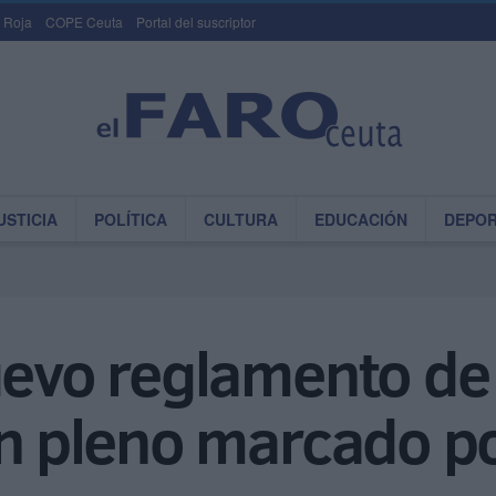
 Roja
COPE Ceuta
Portal del suscriptor
USTICIA
POLÍTICA
CULTURA
EDUCACIÓN
DEPO
nuevo reglamento d
un pleno marcado p