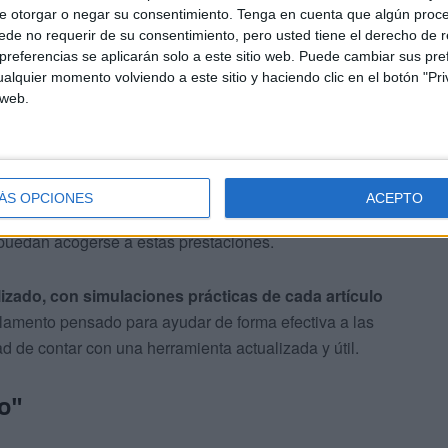
e otorgar o negar su consentimiento.
Tenga en cuenta que algún proc
de no requerir de su consentimiento, pero usted tiene el derecho de r
referencias se aplicarán solo a este sitio web. Puede cambiar sus pref
alquier momento volviendo a este sitio y haciendo clic en el botón "Pri
 web.
stacado el
incremento del IPREM en un 2,5%
, así como
n ampliar el número de beneficiarios. En este sentido, ha
ÁS OPCIONES
ACEPTO
poteca, que antes se contabilizaban para ingresos,
s puedan acogerse a estas prestaciones.
lizado, con simulaciones prácticas de cada artículo
glamento pensado para ayudar de forma efectiva a las
ad de contar con una herramienta actualizada y útil.
to"