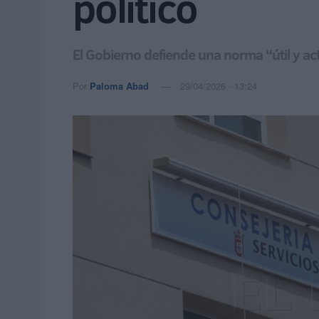
político
El Gobierno defiende una norma “útil y act
Por
Paloma Abad
29/04/2026 - 13:24