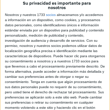
Su privacidad es importante para
nosotros
La iniciativa plantea una obligación clara: que
directores
generales
y
gerentes de empresas públicas
presenten
Nosotros y nuestros 1733
socios
almacenamos y/o accedemos
una
declaración de bienes
al inicio de su mandato, en
a información en un dispositivo, como cookies, y procesamos
datos personales, como identificadores únicos e información
línea con la normativa que ya rige en la Administración
estándar enviada por un dispositivo para publicidad y contenido
General del Estado.
personalizado, medición de publicidad y contenido,
investigación de audiencia y desarrollo de servicios.
Con su
El portavoz socialista,
Sebastián Guerrero
, ha defendido
permiso, nosotros y nuestros socios podemos utilizar datos de
la propuesta tomando como referencia la
Ley 3/2015, de
localización geográfica precisa e identificación mediante las
30 de marzo
, reguladora del ejercicio del alto cargo en la
características de dispositivos. Puede hacer clic para otorgarnos
su consentimiento a nosotros y a nuestros 1733 socios para
Administración General del Estado. Esta ley establece la
que llevemos a cabo el procesamiento previamente descrito. De
obligatoriedad
de que altos cargos ministeriales y
forma alternativa, puede acceder a información más detallada y
ejecutivos hagan pública su situación patrimonial como
cambiar sus preferencias antes de otorgar o negar su
muestra de compromiso con la ciudadanía.
consentimiento.
Tenga en cuenta que algún procesamiento de
sus datos personales puede no requerir de su consentimiento,
Guerrero ha subrayado que la
transparencia institucional
pero usted tiene el derecho de rechazar tal procesamiento. Sus
preferencias se aplicarán solo a este sitio web. Puede cambiar
no debe limitarse a los representantes políticos electos,
sus preferencias o retirar su consentimiento en cualquier
sino que debe alcanzar también a aquellos cargos de
libre
momento volviendo a este sitio y haciendo clic en el botón