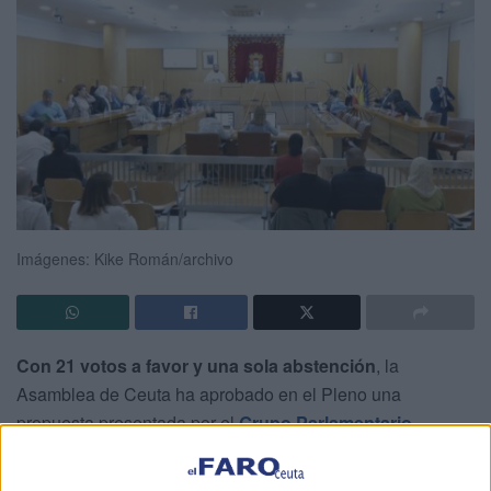
Imágenes: Kike Román/archivo
Con 21 votos a favor y una sola abstención
, la
Asamblea de Ceuta ha aprobado en el Pleno una
propuesta presentada por el
Grupo Parlamentario
Socialista
destinada a fortalecer los mecanismos de
transparencia
y
buen gobierno
en la Ciudad Autónoma.