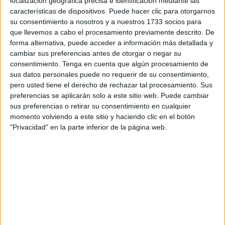
satélite iba cogiendo mayores magnitudes, su punto
localización geográfica precisa e identificación mediante las
características de dispositivos. Puede hacer clic para otorgarnos
máximo tendrá lugar algo antes de las
2 de la madrugada
.
su consentimiento a nosotros y a nuestros 1733 socios para
Una de las principales características del fenómeno es que
que llevemos a cabo el procesamiento previamente descrito. De
se ubicará bajo en el horizonte.
forma alternativa, puede acceder a información más detallada y
cambiar sus preferencias antes de otorgar o negar su
Cuándo se podrá ver la Luna de
consentimiento.
Tenga en cuenta que algún procesamiento de
sus datos personales puede no requerir de su consentimiento,
Fresa
pero usted tiene el derecho de rechazar tal procesamiento. Sus
preferencias se aplicarán solo a este sitio web. Puede cambiar
sus preferencias o retirar su consentimiento en cualquier
El punto álgido de esta
luna de fresa
, según recoge el
momento volviendo a este sitio y haciendo clic en el botón
Instituto Geográfico Nacional (
IGN
) será a las
1:56
"Privacidad" en la parte inferior de la página web.
horas
del martes 30 de junio.
Aunque en la tarde de este lunes será
visible
desde que
salga (a las 19:56 horas). Pero hasta que no anochezca no
podrá verse con mayor intensidad, la puesta de sol será a
las 21:41 este lunes.
¿Cómo divisar la primera luna llena