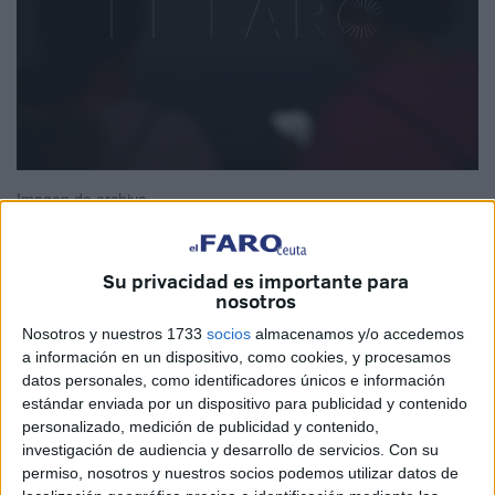
Imagen de archivo
Su privacidad es importante para
nosotros
La
luna llena de junio
, que coincide en esta ocasión con
que es la primera del verano, recibe el nombre de
Luna de
Nosotros y nuestros 1733
socios
almacenamos y/o accedemos
a información en un dispositivo, como cookies, y procesamos
Fresa
. Y en esta ocasión, será esta noche,
en la
datos personales, como identificadores únicos e información
madrugada de este lunes, 29 de junio, a este martes,
estándar enviada por un dispositivo para publicidad y contenido
día 30
, cuando mejor se vea desde el cielo de Ceuta.
personalizado, medición de publicidad y contenido,
investigación de audiencia y desarrollo de servicios.
Con su
Si bien estos días previos se ha observado cómo el
permiso, nosotros y nuestros socios podemos utilizar datos de