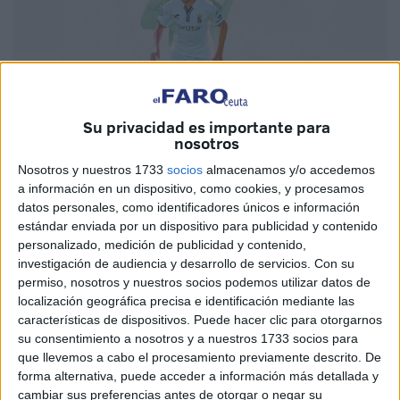
Su privacidad es importante para
nosotros
Imagen cedida
Nosotros y nuestros 1733
socios
almacenamos y/o accedemos
a información en un dispositivo, como cookies, y procesamos
datos personales, como identificadores únicos e información
estándar enviada por un dispositivo para publicidad y contenido
personalizado, medición de publicidad y contenido,
Uno de los integrantes de la plantilla de la
AD Ceuta FC
,
investigación de audiencia y desarrollo de servicios.
Con su
Luismi Redondo, no seguirá en el
equipo
. Firma por el
permiso, nosotros y nuestros socios podemos utilizar datos de
Antequera, equipo del grupo II de Primera División RFEF y
localización geográfica precisa e identificación mediante las
se enfrentará al Ceuta esta temporada.
características de dispositivos. Puede hacer clic para otorgarnos
su consentimiento a nosotros y a nuestros 1733 socios para
El
jugador se ha despedido
del equipo en una carta en la
que llevemos a cabo el procesamiento previamente descrito. De
que señala que: “Caballas, ha llegado el momento de
forma alternativa, puede acceder a información más detallada y
cambiar sus preferencias antes de otorgar o negar su