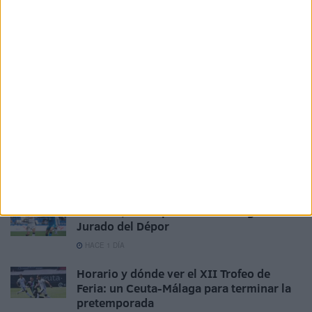
La AD Ceuta conquista el XII Trofeo de
Feria (2-1)
HACE 2 HORAS
Aplazado el amistoso entre el Ittihad de
Tánger y el FC Barcelona
HACE 23 HORAS
La crisis de Ceuta no frena el
compromiso de Portugal con el Mundial
2030 junto a España y Marruecos
HACE 1 DÍA
El Ceuta, a la espera de José Ángel
Jurado del Dépor
HACE 1 DÍA
Horario y dónde ver el XII Trofeo de
Feria: un Ceuta-Málaga para terminar la
pretemporada