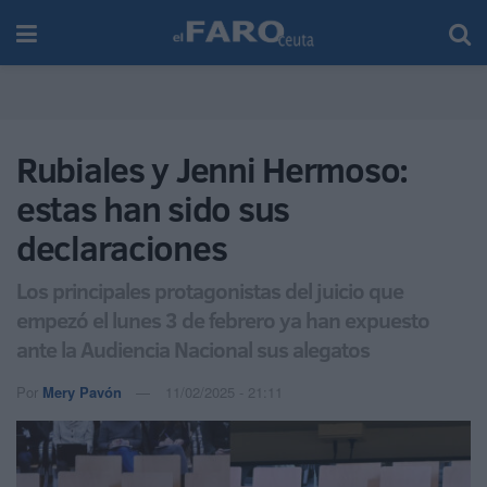
Rubiales y Jenni Hermoso:
estas han sido sus
declaraciones
Los principales protagonistas del juicio que
empezó el lunes 3 de febrero ya han expuesto
ante la Audiencia Nacional sus alegatos
Por
Mery Pavón
11/02/2025 - 21:11