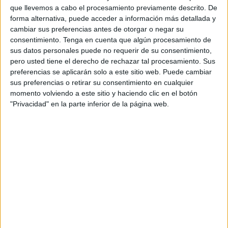
Durante el saludo, ella le dijo "la que hemos liado"; él
que llevemos a cabo el procesamiento previamente descrito. De
pegó un brinco y afirmó "sin ti no lo hubiéramos
forma alternativa, puede acceder a información más detallada y
cambiar sus preferencias antes de otorgar o negar su
conseguido". "Lo siguiente fueron sus manos en mis
consentimiento.
Tenga en cuenta que algún procesamiento de
orejas y lo siguiente es el beso", ha indicado, y ha
sus datos personales puede no requerir de su consentimiento,
reiterado que en ningún momento escuchó a Rubiales
pero usted tiene el derecho de rechazar tal procesamiento. Sus
preguntarle si podía darle "un piquito" o "un besito", como
preferencias se aplicarán solo a este sitio web. Puede cambiar
sus preferencias o retirar su consentimiento en cualquier
este sostiene; y si lo hubiese oído, ha recalcado, no habría
momento volviendo a este sitio y haciendo clic en el botón
accedido.
"Privacidad" en la parte inferior de la página web.
"Fueron milésimas de segundo" en las que no tuvo
"capacidad de reaccionar en ningún momento", según la
jugadora, quien nada más bajar, sintió "que eso no había
sido normal", y se sintió violentada y "poco respetada".
"Me estaba besando mi jefe y esto no ocurre
ni debe ocurrir"
Como
EFE
ha señalado, la jugadora ha expresado su