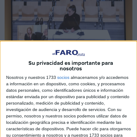
Su privacidad es importante para
EFE
nosotros
Nosotros y nuestros 1733
socios
almacenamos y/o accedemos
Jenni Hermoso: "No lo aprobé"
a información en un dispositivo, como cookies, y procesamos
datos personales, como identificadores únicos e información
En repetidas ocasiones ha asegurado Jenni Hermoso que
estándar enviada por un dispositivo para publicidad y contenido
ni aprobó ni consintió ni propició el beso de Rubiales tras
personalizado, medición de publicidad y contenido,
investigación de audiencia y desarrollo de servicios.
Con su
la final del Mundial, segundos después de saludar a la
permiso, nosotros y nuestros socios podemos utilizar datos de
reina y a la infanta Sofía en el palco de autoridades, aquel
localización geográfica precisa e identificación mediante las
20 de agosto de 2023.
características de dispositivos. Puede hacer clic para otorgarnos
su consentimiento a nosotros y a nuestros 1733 socios para