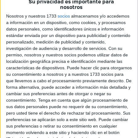
Su privacidad es importante para
de moda en el fútbol español,
gracias a su
ascenso a
nosotros
Segunda División 45 años después
. Luhay Hamido
Nosotros y nuestros 1733
socios
almacenamos y/o accedemos
habló este domingo por la noche en el programa deportivo
a información en un dispositivo, como cookies, y procesamos
Radioestadio Noche de Onda Cero con el periodista
datos personales, como identificadores únicos e información
Gonzalo Palafox, quien lo entrevistó para desgranar más
estándar enviada por un dispositivo para publicidad y contenido
aspectos del Ceuta.
personalizado, medición de publicidad y contenido,
investigación de audiencia y desarrollo de servicios.
Con su
En sus primeras palabras en la entrevista de
Onda Cero
,
permiso, nosotros y nuestros socios podemos utilizar datos de
localización geográfica precisa e identificación mediante las
Luhay Hamido dio la enhorabuena a todos los clubes
características de dispositivos. Puede hacer clic para otorgarnos
ascendidos haciendo mención especial a Alberto Reina,
su consentimiento a nosotros y a nuestros 1733 socios para
reciente fichaje
del Oviedo y que militó en las filas del
que llevemos a cabo el procesamiento previamente descrito. De
Ceuta
y le recuerdan con mucho cariño en la ciudad
forma alternativa, puede acceder a información más detallada y
cambiar sus preferencias antes de otorgar o negar su
autónoma: “Es nuestro niño. De aquí salió, se fue a
consentimiento.
Tenga en cuenta que algún procesamiento de
Mirandés, casi asciende él contra el Oviedo, y la vida le ha
sus datos personales puede no requerir de su consentimiento,
hecho ahora fichar por el Oviedo”, contó Hamido sobre
pero usted tiene el derecho de rechazar tal procesamiento. Sus
Alberto Reina.
preferencias se aplicarán solo a este sitio web. Puede cambiar
sus preferencias o retirar su consentimiento en cualquier
momento volviendo a este sitio y haciendo clic en el botón
Lo que supone para el Ceuta subir a