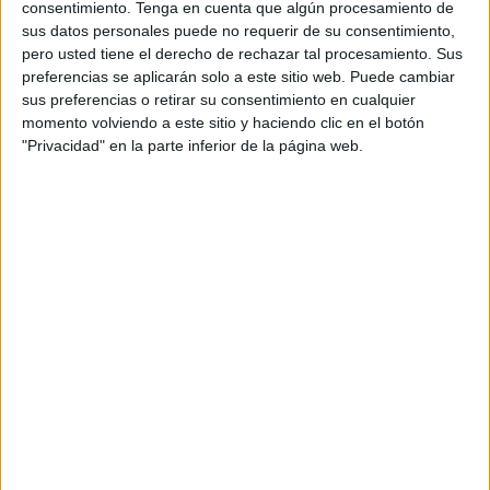
El responsable del
Ceuta compareció ante los medios a
consentimiento.
Tenga en cuenta que algún procesamiento de
la salida del estadio
: “En primer lugar,
mi más sentido
sus datos personales puede no requerir de su consentimiento,
pero usted tiene el derecho de rechazar tal procesamiento. Sus
pésame a la familia del fallecido
, además es el padre de
preferencias se aplicarán solo a este sitio web. Puede cambiar
un amigo personal, así que bueno, muy triste. Mucha
sus preferencias o retirar su consentimiento en cualquier
tristeza en Alfonso Murube, en lo último en lo que estamos
momento volviendo a este sitio y haciendo clic en el botón
pensando hoy es en el fútbol”, dijo el responsable caballa.
"Privacidad" en la parte inferior de la página web.
Tarde fría en el ‘Murube’
Y es que ha sido la peor tarde en el ‘Alfonso Murube’ y
más con la vuelta del Ceuta en Segunda División. Hamido
contó como se ha fraguado la suspensión del partido:
“Nosotros hemos considerado que, moralmente y
éticamente, con un cuerpo presente en el estadio,
deberíamos parar el partido y continuarlo otro día, y así
ha sido
. Que decida el juez único qué día y qué hora y
seguimos adelante”.