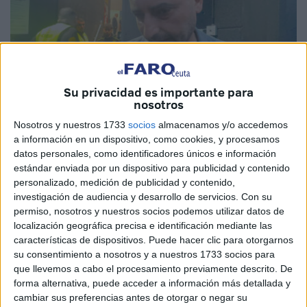
Su privacidad es importante para
nosotros
Nosotros y nuestros 1733
socios
almacenamos y/o accedemos
a información en un dispositivo, como cookies, y procesamos
Imagen cedida
datos personales, como identificadores únicos e información
estándar enviada por un dispositivo para publicidad y contenido
personalizado, medición de publicidad y contenido,
investigación de audiencia y desarrollo de servicios.
Con su
El presidente de la AD Ceuta habló tras las
suspensión
permiso, nosotros y nuestros socios podemos utilizar datos de
del partido entre el Ceuta y el Almería
por el
localización geográfica precisa e identificación mediante las
características de dispositivos. Puede hacer clic para otorgarnos
fallecimiento de Manolo Carreto
. Todavía no se sabe
su consentimiento a nosotros y a nuestros 1733 socios para
cuando se va reanudar el encuentro pero se
valora que
que llevemos a cabo el procesamiento previamente descrito. De
sea el 26 de noviembre a las 16:00 horas.
forma alternativa, puede acceder a información más detallada y
cambiar sus preferencias antes de otorgar o negar su