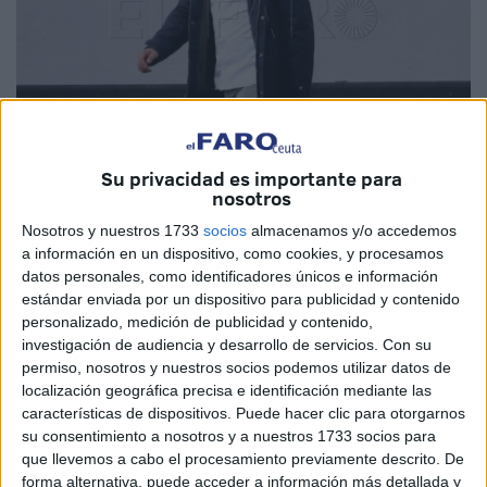
Su privacidad es importante para
nosotros
Imagen de archivo
Nosotros y nuestros 1733
socios
almacenamos y/o accedemos
a información en un dispositivo, como cookies, y procesamos
datos personales, como identificadores únicos e información
El
Ceuta
no para a pesar de estar de vacaciones, prueba
estándar enviada por un dispositivo para publicidad y contenido
personalizado, medición de publicidad y contenido,
de ello es el mensaje que manda el
presidente del club,
investigación de audiencia y desarrollo de servicios.
Con su
Luhay Hamido
, a todos sus seguidores. El mandatario
permiso, nosotros y nuestros socios podemos utilizar datos de
considera fundamental firmar a algún nuevo futbolista,
localización geográfica precisa e identificación mediante las
sobre todo, de la parte delantera.
características de dispositivos. Puede hacer clic para otorgarnos
su consentimiento a nosotros y a nuestros 1733 socios para
El presidente de la entidad se dirigió a sus aficionados en
que llevemos a cabo el procesamiento previamente descrito. De
forma alternativa, puede acceder a información más detallada y