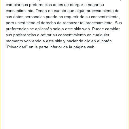
redes sociales y dijo que “siempre AD Ceuta FC. Espero
cambiar sus preferencias antes de otorgar o negar su
que hayáis pasado unas felices fiestas con vuestros seres
consentimiento.
Tenga en cuenta que algún procesamiento de
queridos. Y os deseo un año nuevo lleno de salud,
sus datos personales puede no requerir de su consentimiento,
felicidad y muchas victorias. Muchas
victorias para
pero usted tiene el derecho de rechazar tal procesamiento. Sus
preferencias se aplicarán solo a este sitio web. Puede cambiar
nuestra AD Ceuta FC.
Normalmente los años nuevos nos
sus preferencias o retirar su consentimiento en cualquier
suelen sentar bien. Aunque yo hace tiempo que deje de
momento volviendo a este sitio y haciendo clic en el botón
contar ciclos de enero a diciembre. Yo manejo de julio a
"Privacidad" en la parte inferior de la página web.
junio del siguiente año”.
Hamido habló del mercado que comienza ahora y señaló
que “enero y diciembre es un mercado igual que julio y
agosto. Y lo sabéis los futboleros. No cumplimos años,
cumplimos temporadas. Mientras estabais disfrutando
merecidamente de un descanso, yo me he relajado
revisando el mercado y cómo podemos mejorar una
plantilla
ya muy competitiva”.
Se lamentó de la mala suerte que ha tenido Cristian