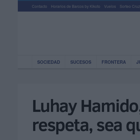
Contacto
Horarios de Barcos by Kikoto
Vuelos
Sorteo Cruz
SOCIEDAD
SUCESOS
FRONTERA
J
Luhay Hamido, 
respeta, sea q