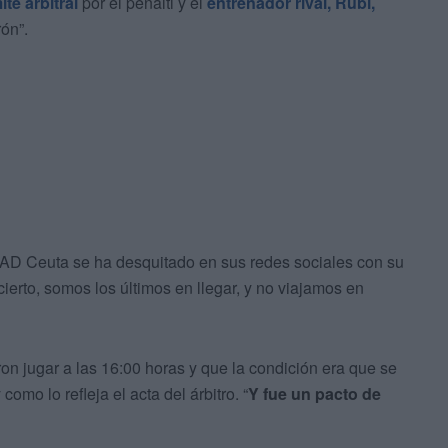
té arbitral
por el penalti y el
entrenador rival, Rubi,
ón”.
 AD Ceuta se ha desquitado en sus redes sociales con su
 cierto, somos los últimos en llegar, y no viajamos en
n jugar a las 16:00 horas y que la condición era que se
como lo refleja el acta del árbitro. “
Y fue un pacto de