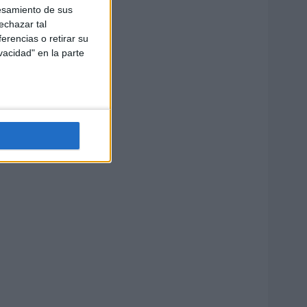
esamiento de sus
echazar tal
erencias o retirar su
vacidad" en la parte