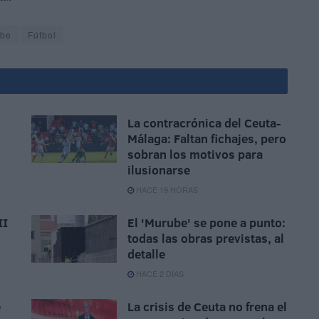
ube
Fútbol
La contracrónica del Ceuta-
Málaga: Faltan fichajes, pero
,
sobran los motivos para
ilusionarse
HACE 19 HORAS
II
El 'Murube' se pone a punto:
todas las obras previstas, al
detalle
HACE 2 DÍAS
e
La crisis de Ceuta no frena el