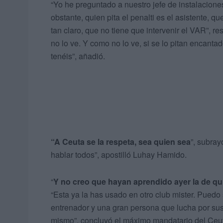
“Yo he preguntado a nuestro jefe de instalacione
obstante, quien pita el penalti es el asistente, qu
tan claro, que no tiene que intervenir el VAR”, re
no lo ve. Y como no lo ve, si se lo pitan encanta
tenéis”, añadió.
“A Ceuta se la respeta, sea quien sea
”, subray
hablar todos”, apostilló Luhay Hamido.
“
Y no creo que hayan aprendido ayer la de qu
“Esta ya la has usado en otro club mister. Pued
entrenador y una gran persona que lucha por sus
mismo”, concluyó el máximo mandatario del Ceu