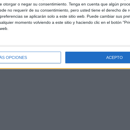
e otorgar o negar su consentimiento.
Tenga en cuenta que algún proc
de no requerir de su consentimiento, pero usted tiene el derecho de r
referencias se aplicarán solo a este sitio web. Puede cambiar sus pref
alquier momento volviendo a este sitio y haciendo clic en el botón "Pri
 web.
Almería no cumplió su palabra. “Si LALIGA y
 el Depor, buscaríamos otra fecha. Pues nada.
Lunes
 el presidente del club. “
Estabais más preocupados
ÁS OPCIONES
ACEPTO
ido dirigiéndose a sus rivales.