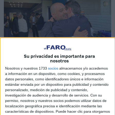
Su privacidad es importante para
nosotros
Imagen de archivo
Nosotros y nuestros 1733
socios
almacenamos y/o accedemos
a información en un dispositivo, como cookies, y procesamos
datos personales, como identificadores únicos e información
estándar enviada por un dispositivo para publicidad y contenido
La experiencia vivida el pasado domingo en
el
Cádiz-
personalizado, medición de publicidad y contenido,
investigación de audiencia y desarrollo de servicios.
Con su
Ceuta
ha dejado mella en gran parte de los caballas. No
permiso, nosotros y nuestros socios podemos utilizar datos de
solo de la afición
, sino en el cuerpo técnico y la directiva
localización geográfica precisa e identificación mediante las
del club de la ciudad autónoma aún está procesando lo
características de dispositivos. Puede hacer clic para otorgarnos