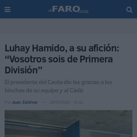
Luhay Hamido, a su afición:
“Vosotros sois de Primera
División”
El presidente del Ceuta dio las gracias a los
hinchas de su equipo y al Cádiz
Por
Juan Zaldívar
29/09/2025 - 18:42