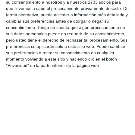
vivido en la Tacita de Plata.
su consentimiento a nosotros y a nuestros 1733 socios para
que llevemos a cabo el procesamiento previamente descrito. De
Luhay Hamido, presidente de la Agrupación Deportiva
forma alternativa, puede acceder a información más detallada y
Ceuta,
ha querido dar las gracias a través de su página
cambiar sus preferencias antes de otorgar o negar su
consentimiento.
Tenga en cuenta que algún procesamiento de
de redes sociales
por todo lo acontecido en la ciudad
sus datos personales puede no requerir de su consentimiento,
andaluza el pasado domingo. “Indescriptible lo vivido ayer
pero usted tiene el derecho de rechazar tal procesamiento. Sus
en el Nuevo Mirandilla”, detalló el presidente caballa.
preferencias se aplicarán solo a este sitio web. Puede cambiar
sus preferencias o retirar su consentimiento en cualquier
“Vosotros sois de Primera División”
momento volviendo a este sitio y haciendo clic en el botón
"Privacidad" en la parte inferior de la página web.
“
Gracias afición
. Vosotros sois de Primera División
”,
recalcó antes que nada el presidente de la Agrupación
Deportiva.
Luhay se dirigió a sus abonados con más cariño que
nunca: “Ese sentimiento de patria que nos da cuando
acompañamos al equipo fuera de casa, tiene que ser más
fuerte e intenso cuando juguemos en el Murube. Ya