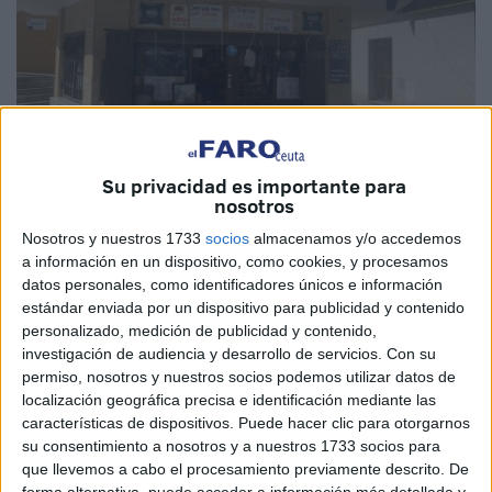
Su privacidad es importante para
nosotros
Imagen de archivo
Nosotros y nuestros 1733
socios
almacenamos y/o accedemos
a información en un dispositivo, como cookies, y procesamos
datos personales, como identificadores únicos e información
estándar enviada por un dispositivo para publicidad y contenido
personalizado, medición de publicidad y contenido,
De nuevo la suerte se detiene en Ceuta. Y esta vez ha
investigación de audiencia y desarrollo de servicios.
Con su
sido gracias a la
Lotería
Nacional de este jueves 16 de
permiso, nosotros y nuestros socios podemos utilizar datos de
mayo, que ha dejado premios muy repartidos por todo el
localización geográfica precisa e identificación mediante las
país. En Ceuta ha caído el
primer premio
, con el número
características de dispositivos. Puede hacer clic para otorgarnos
72670,
premiado con 300.000 euros
a la serie, 30.000 al
su consentimiento a nosotros y a nuestros 1733 socios para
que llevemos a cabo el procesamiento previamente descrito. De
décimo.