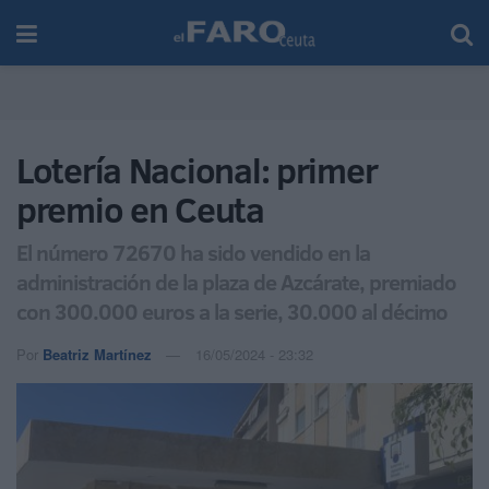
Lotería Nacional: primer
premio en Ceuta
El número 72670 ha sido vendido en la
administración de la plaza de Azcárate, premiado
con 300.000 euros a la serie, 30.000 al décimo
Por
Beatriz Martínez
16/05/2024 - 23:32