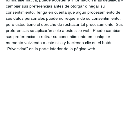
forma alternativa, puede acceder a información más detallada y
cambiar sus preferencias antes de otorgar o negar su
En nuestra ciudad ha sido vendida
en la administración
consentimiento.
Tenga en cuenta que algún procesamiento de
ubicada en la plaza de Azcárate
, que es la que ha
sus datos personales puede no requerir de su consentimiento,
repartido este premio a todos los que hayan adquirido allí
pero usted tiene el derecho de rechazar tal procesamiento. Sus
el décimo de la Lotería. La administración es el número
preferencias se aplicarán solo a este sitio web. Puede cambiar
sus preferencias o retirar su consentimiento en cualquier
25040.
momento volviendo a este sitio y haciendo clic en el botón
"Privacidad" en la parte inferior de la página web.
El sorteo, administrado por Loterías y Apuestas del Estado,
ha dejado un buen puñado de euros en este primer premio
no solo en Ceuta sino también en otros lugares como
Almería, Barcelona, Aranda de Duero (Burgos), Los
Corrales de Buelna (Cantabria), Marzagan (Las Palmas),
Madrid, Arico (Santa Cruz de Tenerife), La Laguna (Santa
Cruz de Tenerife), Pedrera (Sevilla) y Valladolid.
Un reparto de premios por varios
puntos del país