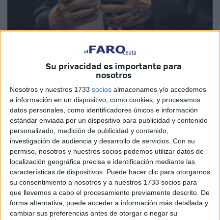
Su privacidad es importante para
nosotros
El premio está dotado con 30.000 euros y una estatuilla de la
escultora ceutí Elena Laverón
Archivo
Nosotros y nuestros 1733
socios
almacenamos y/o accedemos
a información en un dispositivo, como cookies, y procesamos
datos personales, como identificadores únicos e información
estándar enviada por un dispositivo para publicidad y contenido
personalizado, medición de publicidad y contenido,
investigación de audiencia y desarrollo de servicios.
Con su
El Teatro Auditorio del Revellín albergará
permiso, nosotros y nuestros socios podemos utilizar datos de
mañana desde las 20.00 horas la entrega
localización geográfica precisa e identificación mediante las
características de dispositivos. Puede hacer clic para otorgarnos
su consentimiento a nosotros y a nuestros 1733 socios para
El Teatro Auditorio del Revellín albergará mañana,
que llevemos a cabo el procesamiento previamente descrito. De
jueves,desde las 20.00 horas, el acto de entrega del
forma alternativa, puede acceder a información más detallada y
decimosexto Premio Convivencia Ciudad deCeuta, que
cambiar sus preferencias antes de otorgar o negar su