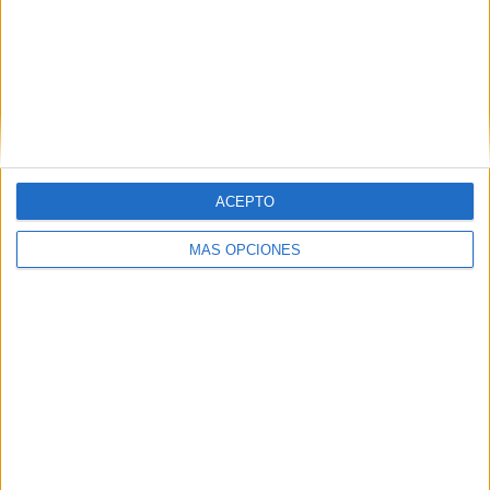
El PP denuncia en el Parlamento Europeo
la "inacción" de Sánchez ante la crisis de
Ceuta
HACE 7 HORAS
Preocupación por las fotos de menores
con soldados trasladados a la frontera
ACEPTO
HACE 8 HORAS
MÁS OPCIONES