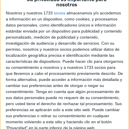
nosotros
Nosotros y nuestros 1733
socios
almacenamos y/o accedemos
a información en un dispositivo, como cookies, y procesamos
datos personales, como identificadores únicos e información
estándar enviada por un dispositivo para publicidad y contenido
personalizado, medición de publicidad y contenido,
investigación de audiencia y desarrollo de servicios.
Con su
Los presidentes de las asociaciones de vecinos
permiso, nosotros y nuestros socios podemos utilizar datos de
consideradas como del grupo de los ‘críticos’ han
localización geográfica precisa e identificación mediante las
organizado para hoy, a partir de las 19.30 horas, una
características de dispositivos. Puede hacer clic para otorgarnos
su consentimiento a nosotros y a nuestros 1733 socios para
concentración en Miramar, justo en el punto en donde se
que llevemos a cabo el procesamiento previamente descrito. De
produjo el atropello que terminó con la vida, hace un año,
forma alternativa, puede acceder a información más detallada y
de Jennifer. Con esta protesta, a cuya participación han
cambiar sus preferencias antes de otorgar o negar su
invitado a todos
consentimiento.
Tenga en cuenta que algún procesamiento de
sus datos personales puede no requerir de su consentimiento,
los que quieran sumarse, quieren reclamar la construcción
pero usted tiene el derecho de rechazar tal procesamiento. Sus
preferencias se aplicarán solo a este sitio web. Puede cambiar
de un paso elevado para evitar nuevos accidentes. Y es
sus preferencias o retirar su consentimiento en cualquier
que tras la muerte de esta pequeña vecina del barrio, han
momento volviendo a este sitio y haciendo clic en el botón
seguido produciéndose accidentes en el lugar y continúan
"Privacidad" en la parte inferior de la página web.