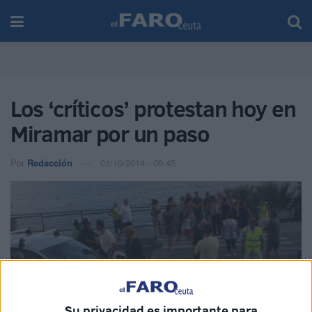
Los ‘críticos’ protestan hoy en
Miramar por un paso
Por
Redacción
01/10/2014 - 09:45
Su privacidad es importante para