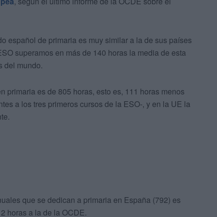
opea
, según el último informe de la OCDE sobre el
o español de primaria es muy similar a la de sus países
a ESO superamos en más de 140 horas la media de esta
s del mundo.
n primaria es de 805 horas, esto es, 111 horas menos
tes a los tres primeros cursos de la ESO-, y en la UE la
te.
nuales que se dedican a primaria en España (792) es
 12 horas a la de la OCDE.