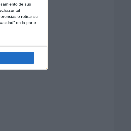
esamiento de sus
echazar tal
erencias o retirar su
vacidad" en la parte