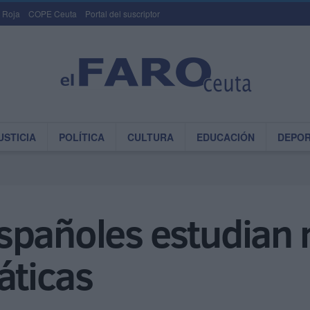
 Roja
COPE Ceuta
Portal del suscriptor
USTICIA
POLÍTICA
CULTURA
EDUCACIÓN
DEPO
spañoles estudian 
ticas