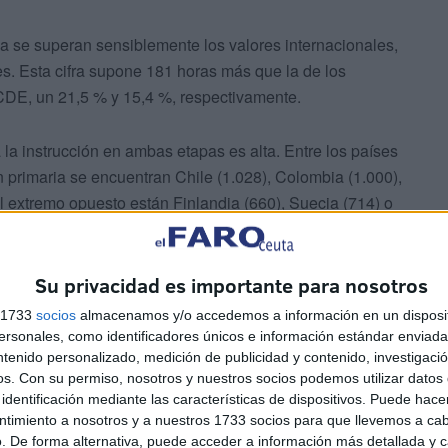
a se superan sensiblemente los valores internacionales,
s. Esta cifra supone 181 horas más que la de los
CDE, un 21,5 % y 15,4 %, respectivamente.
 la instrucción en ambas etapas es alta. Entre los países
primaria se encuentran Chile (1.028), Colombia (1.000),
l extremo opuesto están Finlandia (660), Suecia (714) o
Su privacidad es importante para nosotros
ta el número de horas de instrucción más reducido (800),
gal (818), mientras cinco países alcanzan o superan las
s 1733
socios
almacenamos y/o accedemos a información en un disposit
 (1.066), España (1.057), EEUU (1.023) y Países Bajos
sonales, como identificadores únicos e información estándar enviada 
ntenido personalizado, medición de publicidad y contenido, investigaci
os.
Con su permiso, nosotros y nuestros socios podemos utilizar datos 
identificación mediante las características de dispositivos. Puede hacer
ntimiento a nosotros y a nuestros 1733 socios para que llevemos a ca
. De forma alternativa, puede acceder a información más detallada y 