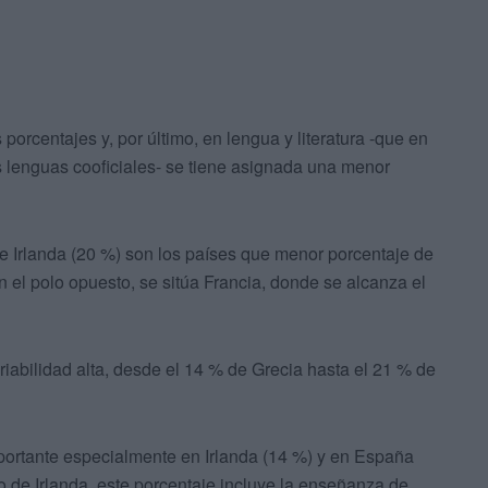
porcentajes y, por último, en lengua y literatura -que en
 lenguas cooficiales- se tiene asignada una menor
e e Irlanda (20 %) son los países que menor porcentaje de
En el polo opuesto, se sitúa Francia, donde se alcanza el
iabilidad alta, desde el 14 % de Grecia hasta el 21 % de
portante especialmente en Irlanda (14 %) y en España
o de Irlanda, este porcentaje incluye la enseñanza de