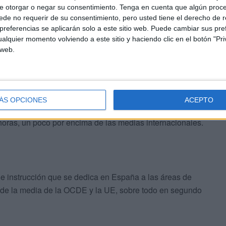
e otorgar o negar su consentimiento.
Tenga en cuenta que algún proc
de no requerir de su consentimiento, pero usted tiene el derecho de r
referencias se aplicarán solo a este sitio web. Puede cambiar sus pref
alquier momento volviendo a este sitio y haciendo clic en el botón "Pri
os niveles de primaria y la primera etapa de educación
 web.
e la duración de estas etapas (entre 7 y 11 años),
023".
a, Suecia y Grecia; por encima de las 8.500 horas están
ÁS OPCIONES
ACEPTO
a está en el grupo de países con un tiempo de
0 horas, un poco por encima de las medias internacionales.
de instrucción que se dedica en España a las áreas de
 de la media de la OCDE y la UE, sobre todo en segundo