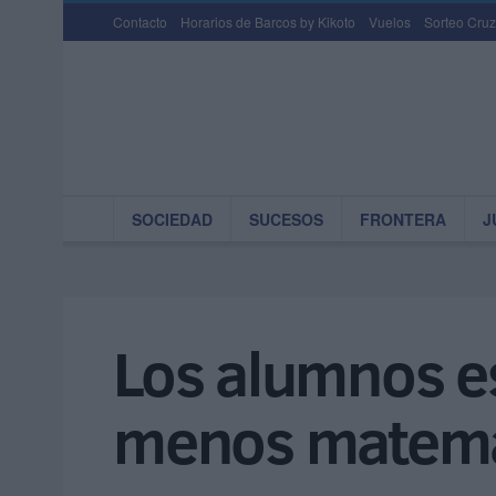
Contacto
Horarios de Barcos by Kikoto
Vuelos
Sorteo Cruz
SOCIEDAD
SUCESOS
FRONTERA
J
Los alumnos e
menos matemá