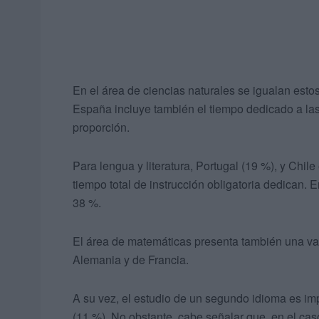
En el área de ciencias naturales se igualan estos 
España incluye también el tiempo dedicado a las
proporción.
Para lengua y literatura, Portugal (19 %), y Chil
tiempo total de instrucción obligatoria dedican. 
38 %.
El área de matemáticas presenta también una var
Alemania y de Francia.
A su vez, el estudio de un segundo idioma es im
(11 %). No obstante, cabe señalar que, en el cas