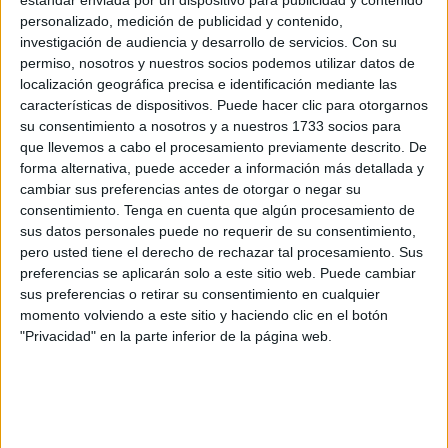
públicos y privados concertados de Infantil, Primaria,
personalizado, medición de publicidad y contenido,
Secundaria y Bachillerato en Ceuta y Melilla con un texto
investigación de audiencia y desarrollo de servicios.
Con su
“adaptado” la nueva Ley Orgánica de Educación,
la
permiso, nosotros y nuestros socios podemos utilizar datos de
LOMLOE
. El propósito de la nueva Orden será detallar
localización geográfica precisa e identificación mediante las
expresamente “las condiciones con las que se obtiene y se
características de dispositivos. Puede hacer clic para otorgarnos
su consentimiento a nosotros y a nuestros 1733 socios para
conserva una plaza escolar”.
que llevemos a cabo el procesamiento previamente descrito. De
forma alternativa, puede acceder a información más detallada y
La nueva norma incorporará los nuevos requisitos y
cambiar sus preferencias antes de otorgar o negar su
criterios de admisión relativos, entre otros, al alumnado
consentimiento.
Tenga en cuenta que algún procesamiento de
nacido de parto múltiple o de familia monoparental y a la
sus datos personales puede no requerir de su consentimiento,
condición de víctima de violencia de género o de
pero usted tiene el derecho de rechazar tal procesamiento. Sus
preferencias se aplicarán solo a este sitio web. Puede cambiar
terrorismo.
sus preferencias o retirar su consentimiento en cualquier
momento volviendo a este sitio y haciendo clic en el botón
También “adaptará” los valores de baremación de cada
"Privacidad" en la parte inferior de la página web.
criterio, que han cambiado con la actual regulación
normativa e incorporará “la preferencia en la
escolarización por traslado de la unidad familiar por una
discapacidad sobrevenida de cualquiera de los miembros