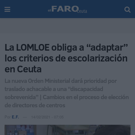
La LOMLOE obliga a “adaptar”
los criterios de escolarización
en Ceuta
La nueva Orden Ministerial dará prioridad por
traslado achacable a una “discapacidad
sobrevenida” | Cambios en el proceso de elección
de directores de centros
Por
E.F.
14/02/2021 - 07:05