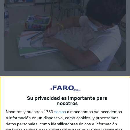
Su privacidad es importante para
El
Ministerio de Educación y Formación Profesional
nosotros
(MEFP)
ha iniciado el procedimiento para la elaboración
Nosotros y nuestros 1733
socios
almacenamos y/o accedemos
de una Orden Ministerial que sustituya a que desde 2015
a información en un dispositivo, como cookies, y procesamos
regula la admisión de alumnos en los centros docentes
datos personales, como identificadores únicos e información
estándar enviada por un dispositivo para publicidad y contenido