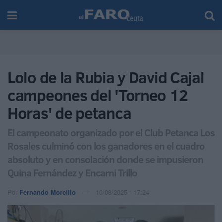
Lolo de la Rubia y David Cajal
campeones del 'Torneo 12
Horas' de petanca
El campeonato organizado por el Club Petanca Los
Rosales culminó con los ganadores en el cuadro
absoluto y en consolación donde se impusieron
Quina Fernández y Encarni Trillo
Por
Fernando Morcillo
10/08/2025 - 17:24