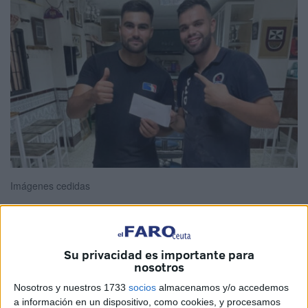
Imágenes cedidas
La petanca vuelve a tener su espacio en Ceuta con la
Su privacidad es importante para
nosotros
celebración del Torneo de 12 Horas organizado por el
Club Petanca Los Rosales
. El evento,
que tuvo lugar
Nosotros y nuestros 1733
socios
almacenamos y/o accedemos
a información en un dispositivo, como cookies, y procesamos
durante la noche del sábado y se prolongó hasta la