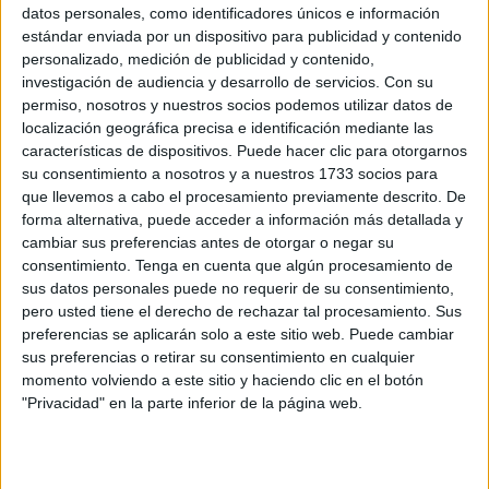
datos personales, como identificadores únicos e información
madrugada del domingo
, congregó a dupletas
estándar enviada por un dispositivo para publicidad y contenido
pertenecientes a los cuatro clubes locales en una intensa
personalizado, medición de publicidad y contenido,
jornada deportiva
que combinó competitividad,
investigación de audiencia y desarrollo de servicios.
Con su
permiso, nosotros y nuestros socios podemos utilizar datos de
compañerismo y una excelente organización.
localización geográfica precisa e identificación mediante las
características de dispositivos. Puede hacer clic para otorgarnos
El torneo, en modalidad de dupletas, contó con la
su consentimiento a nosotros y a nuestros 1733 socios para
participación de
doce equipos
, repartidos de forma
que llevemos a cabo el procesamiento previamente descrito. De
equitativa entre los clubes ceutíes,
lo que garantizó una
forma alternativa, puede acceder a información más detallada y
representación completa y equilibrada del panorama
cambiar sus preferencias antes de otorgar o negar su
consentimiento.
Tenga en cuenta que algún procesamiento de
local de este deporte
.
sus datos personales puede no requerir de su consentimiento,
pero usted tiene el derecho de rechazar tal procesamiento. Sus
Tras el sorteo inicial, los equipos fueron divididos en
dos
preferencias se aplicarán solo a este sitio web. Puede cambiar
grupos de seis dupletas cada uno
, disputando una fase
sus preferencias o retirar su consentimiento en cualquier
de liguilla bajo el formato de todos contra todos. Las
momento volviendo a este sitio y haciendo clic en el botón
partidas de esta fase preliminar se jugaron con un
tiempo
"Privacidad" en la parte inferior de la página web.
límite de 40 minutos y dos manos adicionales
, lo que
permitió un ritmo ágil sin perder la tensión y la emoción
que caracteriza a esta disciplina.