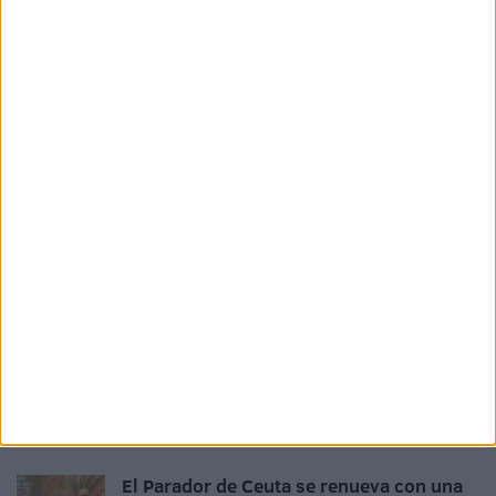
Los hoteles de Ceuta pierden viajeros en
el primer semestre pese a mejorar la
estancia media y la ocupación
HACE 2 SEMANAS
San Antonio, la ermita que sobrevivió
disfrazada de bosque
HACE 4 SEMANAS
La Coraza Alta de las Murallas Reales
recupera su esplendor tras su
restauración
HACE 4 SEMANAS
El Cristo que vigila la Primera Puerta:
leyendas, robos y milagros del Cristo del
Puente de Ceuta
HACE 1 MES
El Parador de Ceuta se renueva con una