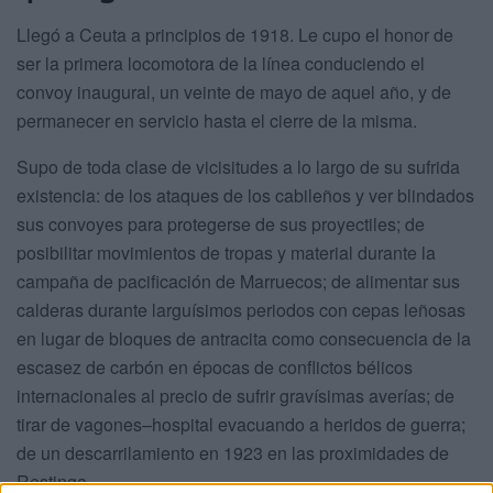
Llegó a Ceuta a principios de 1918. Le cupo el honor de
ser la primera locomotora de la línea conduciendo el
convoy inaugural, un veinte de mayo de aquel año, y de
permanecer en servicio hasta el cierre de la misma.
Supo de toda clase de vicisitudes a lo largo de su sufrida
existencia: de los ataques de los cabileños y ver blindados
sus convoyes para protegerse de sus proyectiles; de
posibilitar movimientos de tropas y material durante la
campaña de pacificación de Marruecos; de alimentar sus
calderas durante larguísimos periodos con cepas leñosas
en lugar de bloques de antracita como consecuencia de la
escasez de carbón en épocas de conflictos bélicos
internacionales al precio de sufrir gravísimas averías; de
tirar de vagones–hospital evacuando a heridos de guerra;
de un descarrilamiento en 1923 en las proximidades de
Restinga…