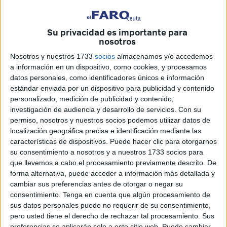
Y en el lado opuesto, aquellos felices traslados de millares
de personas a ferias, playas, festejos taurinos,
Su privacidad es importante para
nosotros
peregrinaciones y partidos de fútbol surcando hermosos
paisajes exóticos.
Nosotros y nuestros 1733
socios
almacenamos y/o accedemos
a información en un dispositivo, como cookies, y procesamos
Todos los artículos de la serie:
Centenario del
datos personales, como identificadores únicos e información
Ferrocarril Ceuta-Tetuán
estándar enviada por un dispositivo para publicidad y contenido
personalizado, medición de publicidad y contenido,
investigación de audiencia y desarrollo de servicios.
Con su
Ante la imposibilidad de adquirirla en Europa por la
permiso, nosotros y nuestros socios podemos utilizar datos de
primera gran guerra, nuestra locomotora C-1, ‘Ceuta’,
localización geográfica precisa e identificación mediante las
fabricada en los EE.UU, llegó a Cádiz en 1917 junto a
características de dispositivos. Puede hacer clic para otorgarnos
su consentimiento a nosotros y a nuestros 1733 socios para
otras cinco hermanas gemelas, algunas de las cuales
que llevemos a cabo el procesamiento previamente descrito. De
fueron bautizadas con los nombres de las estaciones más
forma alternativa, puede acceder a información más detallada y
inmediatas, el caso de las C-2, ‘Miramar’, C-3, ‘Castillejos’,
cambiar sus preferencias antes de otorgar o negar su
C-4, ‘Negro’ y las C-5 y C-6, números que lucían en las
consentimiento.
Tenga en cuenta que algún procesamiento de
sus datos personales puede no requerir de su consentimiento,
respectivas tapas de sus cofres, y en el caso de los
pero usted tiene el derecho de rechazar tal procesamiento. Sus
nombres tanto en la cabina como en el tender de cada una
preferencias se aplicarán solo a este sitio web. Puede cambiar