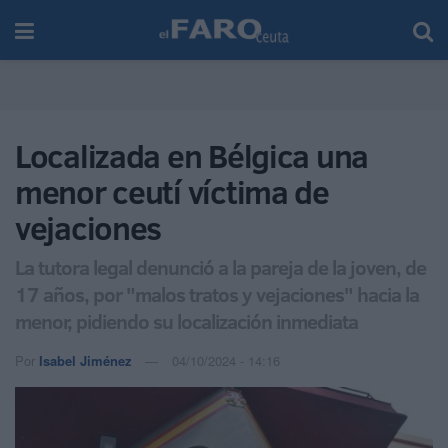
Localizada en Bélgica una
menor ceutí víctima de
vejaciones
La tutora legal denunció a la pareja de la joven, de
17 años, por "malos tratos y vejaciones" hacia la
menor, pidiendo su localización inmediata
Por
Isabel Jiménez
04/10/2024 - 14:16