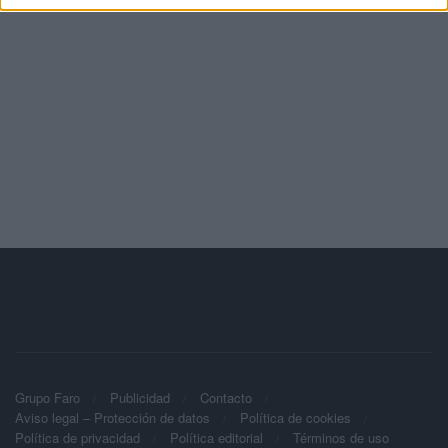
Grupo Faro
Publicidad
Contacto
Aviso legal – Protección de datos
Política de cookies
Política de privacidad
Política editorial
Términos de uso