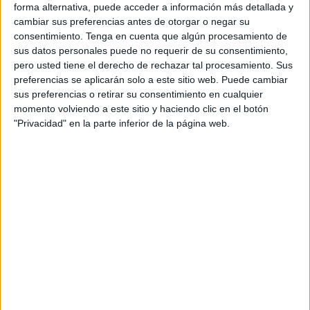
forma alternativa, puede acceder a información más detallada y
de prensa, la menor estaba siendo víctima supuestamente
cambiar sus preferencias antes de otorgar o negar su
de
malos tratos
y otros tipos de vejaciones.
consentimiento.
Tenga en cuenta que algún procesamiento de
sus datos personales puede no requerir de su consentimiento,
La investigación ha sido llevada a cabo por parte de la
pero usted tiene el derecho de rechazar tal procesamiento. Sus
Unidad de Familia y Atención a la Mujer
(UFAM), donde
preferencias se aplicarán solo a este sitio web. Puede cambiar
sus preferencias o retirar su consentimiento en cualquier
a través de la División de Cooperación Internacional de la
momento volviendo a este sitio y haciendo clic en el botón
Dirección General de la Policía, se puso los hechos en
"Privacidad" en la parte inferior de la página web.
conocimiento de las autoridades policiales belgas.
Los hechos han sido denunciados este pasado miércoles
en la Oficina de Atención al Ciudadano de la Jefatura
Superior de Policía, donde la tutora legal de la menor
denunciaba que ésta había empezado meses atrás una
relación sentimental con un joven, mayor de edad, de
nacionalidad española y residente en Francia.
Aprovechando un encuentro que la pareja tuvo en
Algeciras, el joven convenció a la menor para irse a