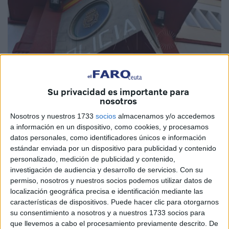
Su privacidad es importante para
nosotros
Nosotros y nuestros 1733
socios
almacenamos y/o accedemos
Imagen de archivo
a información en un dispositivo, como cookies, y procesamos
datos personales, como identificadores únicos e información
estándar enviada por un dispositivo para publicidad y contenido
personalizado, medición de publicidad y contenido,
investigación de audiencia y desarrollo de servicios.
Con su
Agentes adscritos a la Brigada Provincial de Policía
permiso, nosotros y nuestros socios podemos utilizar datos de
Judicial de Ceuta ha localizado en Amberes (Bélgica) a
localización geográfica precisa e identificación mediante las
una menor de edad, concretamente de 17 años, que es
características de dispositivos. Puede hacer clic para otorgarnos
residente en nuestra ciudad y que se encontraba
su consentimiento a nosotros y a nuestros 1733 socios para
que llevemos a cabo el procesamiento previamente descrito. De
desaparecida. Según explica la
Policía Nacional
en nota