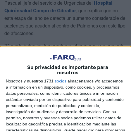
Pascual, jefe del servicio de Urgencias del
Hospital
Quirónsalud Campo de Gibraltar
, que explica que en
esta etapa del año se detecta un aumento considerable de
pacientes que acuden al centro de Palmones con este tipo
de afecciones.
“Cuando bajan las temperaturas, observamos un aumento
significativo en el número de casos de infecciones
respiratorias agudas. Los principales motivos de consulta
Su privacidad es importante para
en nuestras urgencias son las infecciones respiratorias de
nosotros
origen vírico, como la gripe, el rinovirus, el adenovirus, el
Nosotros y nuestros 1731
socios
almacenamos y/o accedemos
virus respiratorio sincitial o el COVID. También pueden
a información en un dispositivo, como cookies, y procesamos
proliferar infecciones bacterianas y, a veces, hasta
datos personales, como identificadores únicos e información
coexistir infecciones víricas y bacterianas. Aunque estas
estándar enviada por un dispositivo para publicidad y contenido
enfermedades son habituales en esta época del año, es
personalizado, medición de publicidad y contenido,
investigación de audiencia y desarrollo de servicios.
Con su
fundamental destacar que ciertos grupos de población,
permiso, nosotros y nuestros socios podemos utilizar datos de
como personas inmunocomprometidas, embarazadas o
localización geográfica precisa e identificación mediante las
con enfermedades crónicas, son más vulnerables a
características de dispositivos. Puede hacer clic para otorgarnos