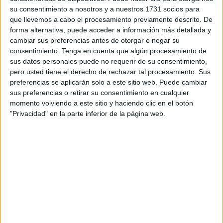
desarrollar complicaciones”, introduce el doctor Pascual.
su consentimiento a nosotros y a nuestros 1731 socios para
que llevemos a cabo el procesamiento previamente descrito. De
A pesar de los avances que se han materializado en
forma alternativa, puede acceder a información más detallada y
cambiar sus preferencias antes de otorgar o negar su
cuanto a la detección y respuesta a este tipo de
consentimiento.
Tenga en cuenta que algún procesamiento de
enfermedades, el jefe del servicio de
Urgencias
afirma
sus datos personales puede no requerir de su consentimiento,
que “en los últimos años, gracias a una mayor conciencia
pero usted tiene el derecho de rechazar tal procesamiento. Sus
sobre las
enfermedades víricas
y a una vigilancia
preferencias se aplicarán solo a este sitio web. Puede cambiar
sus preferencias o retirar su consentimiento en cualquier
epidemiológica más rigurosa, hemos mejorado nuestra
momento volviendo a este sitio y haciendo clic en el botón
capacidad para identificar y responder a nuevos
"Privacidad" en la parte inferior de la página web.
patógenos. Sin embargo, es preocupante observar una
disminución en las tasas de vacunación y en el
cumplimiento de medidas higiénicas básicas en
comparación con años anteriores”.